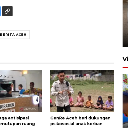
FOTO - Arus libur Panjang ke
Sabang meningkat
BERITA ACEH
2 Juni 2026 10:33
V
Puskesmas latih siswa
iaga antisipasi
GenRe Aceh beri dukungan
Lhokseumawe deteksi dini
enutupan ruang
psikososial anak korban
gangguan psikologis