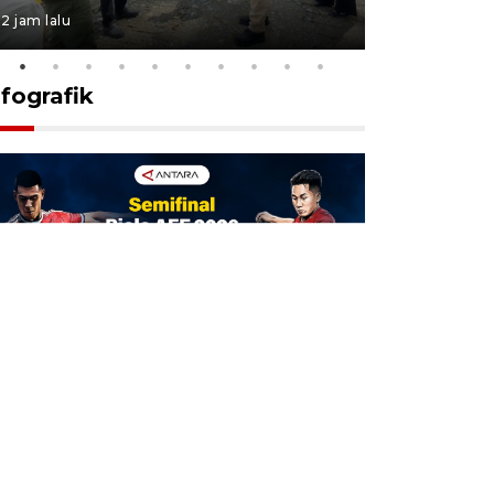
2 jam lalu
18 jam lalu
nfografik