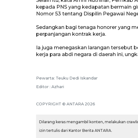
Selain itu, kata Amril Nuthihar, Pemkab
kepada PNS yang kedapatan bermain gim
Nomor 53 tentang Dispilin Pegawai Negeri
Sedangkan bagi tenaga honorer yang me
perpanjangan kontrak kerja.
Ia juga menegaskan larangan tersebut b
kerja para abdi negara di daerah ini, ung
Pewarta: Teuku Dedi Iskandar
Editor : Azhari
COPYRIGHT © ANTARA 2026
Dilarang keras mengambil konten, melakukan crawlin
izin tertulis dari Kantor Berita ANTARA.