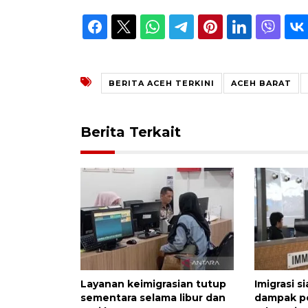
BERITA ACEH TERKINI
ACEH BARAT
Berita Terkait
Layanan keimigrasian tutup
Imigrasi s
sementara selama libur dan
dampak p