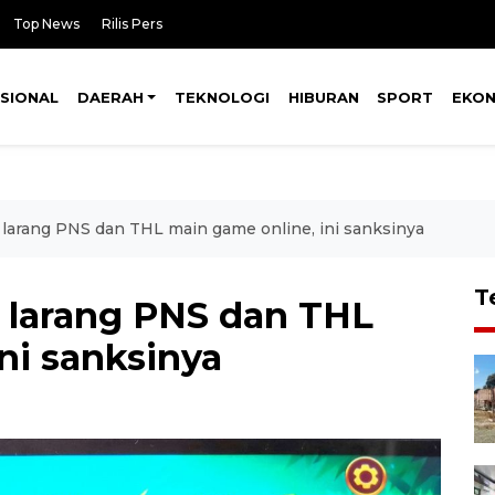
Top News
Rilis Pers
SIONAL
DAERAH
TEKNOLOGI
HIBURAN
SPORT
EKO
larang PNS dan THL main game online, ini sanksinya
T
 larang PNS dan THL
ni sanksinya