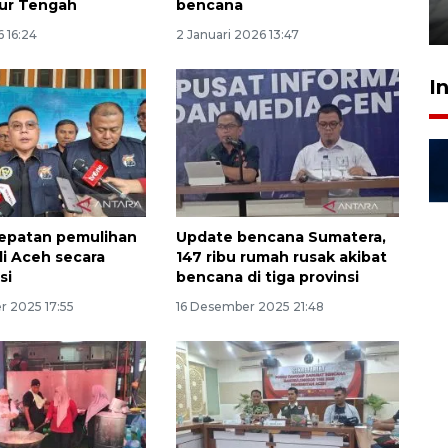
ur Tengah
bencana
5 Agustus 2026 13:26
 16:24
2 Januari 2026 13:47
I
epatan pemulihan
Update bencana Sumatera,
i Aceh secara
147 ribu rumah rusak akibat
si
bencana di tiga provinsi
 2025 17:55
16 Desember 2025 21:48