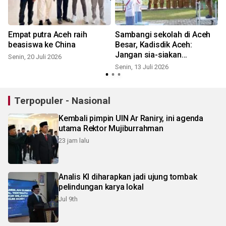
Empat putra Aceh raih
Sambangi sekolah di Aceh
beasiswa ke China
Besar, Kadisdik Aceh:
Jangan sia-siakan
Senin, 20 Juli 2026
pengorbanan orang tua
Senin, 13 Juli 2026
S
Terpopuler - Nasional
Kembali pimpin UIN Ar Raniry, ini agenda
utama Rektor Mujiburrahman
23 jam lalu
Analis KI diharapkan jadi ujung tombak
pelindungan karya lokal
Jul 9th