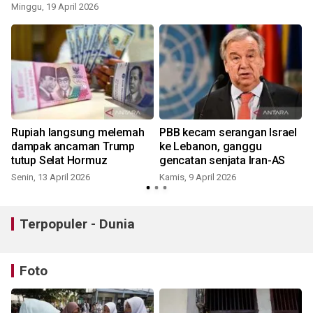
perdamaian
Minggu, 19 April 2026
R
Rupiah langsung melemah
PBB kecam serangan Israel
dampak ancaman Trump
ke Lebanon, ganggu
tutup Selat Hormuz
gencatan senjata Iran-AS
Senin, 13 April 2026
Kamis, 9 April 2026
S
Terpopuler - Dunia
Foto