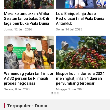
Meksiko tundukkan Afrika
Luis Enrique tinju Joao
Selatan tanpa balas 2-0 di
Pedro usai final Piala Dunia
laga pembuka Piala Dunia
Antarklub
Jumat, 12 Juni 2026
Senin, 14 Juli 2025
Wamendag yakin tarif impor
Ekspor kopi Indonesia 2024
AS 32 persen ke RI masih
meningkat, inilah 4 daerah
m
proses negosiasi
penyumbang terbesar
Selasa, 8 Juli 2025
Minggu, 1 Juni 2025
J
Terpopuler - Dunia