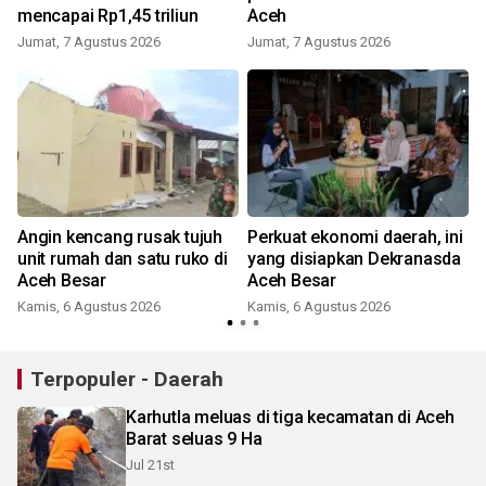
mencapai Rp1,45 triliun
Aceh
Jumat, 7 Agustus 2026
Jumat, 7 Agustus 2026
n
Angin kencang rusak tujuh
Perkuat ekonomi daerah, ini
i
unit rumah dan satu ruko di
yang disiapkan Dekranasda
Aceh Besar
Aceh Besar
Kamis, 6 Agustus 2026
Kamis, 6 Agustus 2026
Terpopuler - Daerah
Karhutla meluas di tiga kecamatan di Aceh
Barat seluas 9 Ha
Jul 21st