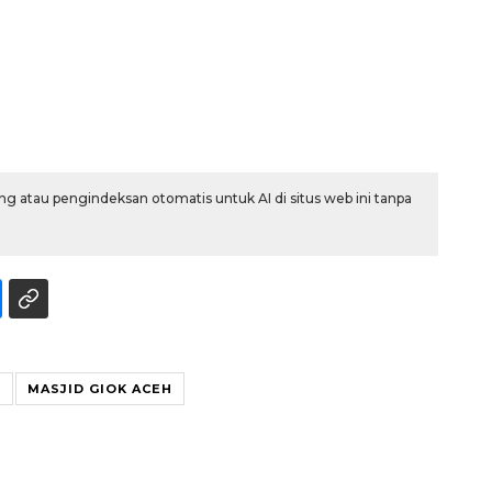
g atau pengindeksan otomatis untuk AI di situs web ini tanpa
Vaksin HPV untuk siswa laki-
laki
2026-08-06 06:30:00
H
MASJID GIOK ACEH