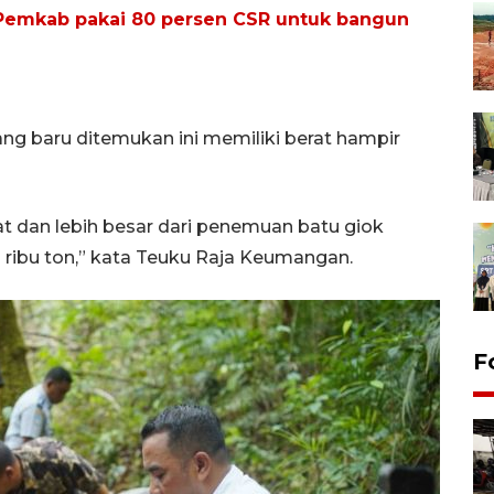
emkab pakai 80 persen CSR untuk bangun
ang baru ditemukan ini memiliki berat hampir
rat dan lebih besar dari penemuan batu giok
ribu ton,” kata Teuku Raja Keumangan.
F