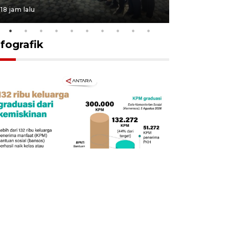
18 jam lalu
19 jam lalu
nfografik