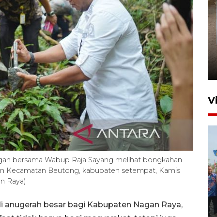
FOTO - Arus libur Panjang ke
Sabang meningkat
2 Juni 2026 10:33
V
gan bersama Wabup Raja Sayang melihat bongkahan
san Kecamatan Beutong, kabupaten setempat, Kamis
n Raya)
Pemkot Lhokseumawe siap
terima peralihan RSUD Cut
di anugerah besar bagi Kabupaten Nagan Raya,
Meutia