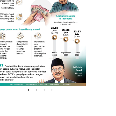
132 ribu keluarga graduasi dari
Ekonomi t
kemiskinan
tumbuh 5
2026-08-07 06:45:00
2026-08-06 18