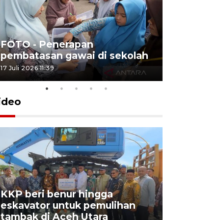
FOTO - Penerapan
FOTO - Tar
pembatasan gawai di sekolah
Triwulan 
17 Juli 2026 11:39
2 Juli 2026 18:
ideo
KKP beri benur hingga
Pemerint
eskavator untuk pemulihan
BIAS 202
tambak di Aceh Utara
kekebala