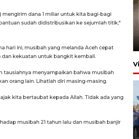
) mengirim dana 1 miliar untuk kita bagi-bagi
antuan sudah didistribusikan ke sejumlah titik,"
FOTO - Arus libur Panjang ke
Sabang meningkat
2 Juni 2026 10:33
ma hari ini, musibah yang melanda Aceh cepat
n dan kekuatan untuk bangkit kembali.
V
alam tausiahnya menyampaikan bahwa musibah
hkan orang lain. Lihatlah diri masing-masing.
gajak kita bertaubat kepada Allah. Tidak ada yang
Pemkot Lhokseumawe siap
erhadap musibah 21 tahun lalu dan musibah banjir
terima peralihan RSUD Cut
Meutia