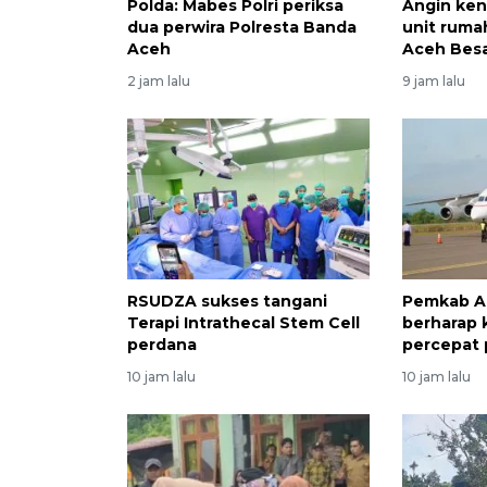
Polda: Mabes Polri periksa
Angin ken
dua perwira Polresta Banda
unit ruma
Aceh
Aceh Bes
2 jam lalu
9 jam lalu
RSUDZA sukses tangani
Pemkab A
Terapi Intrathecal Stem Cell
berharap
perdana
percepat
10 jam lalu
10 jam lalu