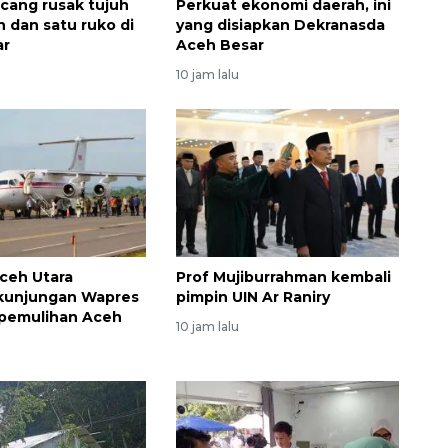
cang rusak tujuh
Perkuat ekonomi daerah, ini
h dan satu ruko di
yang disiapkan Dekranasda
ar
Aceh Besar
10 jam lalu
ceh Utara
Prof Mujiburrahman kembali
 kunjungan Wapres
pimpin UIN Ar Raniry
 pemulihan Aceh
10 jam lalu