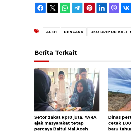
ACEH
BENCANA
BKO BRIMOB KALTI
Berita Terkait
Setor zakat Rp10 juta, YARA
Dinas per
ajak masyarakat tetap
cetak 1.0
percaya Baitul Mal Aceh
baru tahun