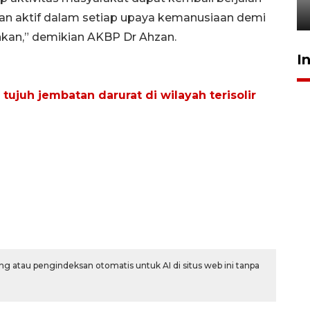
1 Agustus 2026 17:36
eran aktif dalam setiap upaya kemanusiaan demi
n,” demikian AKBP Dr Ahzan.
I
ujuh jembatan darurat di wilayah terisolir
g atau pengindeksan otomatis untuk AI di situs web ini tanpa