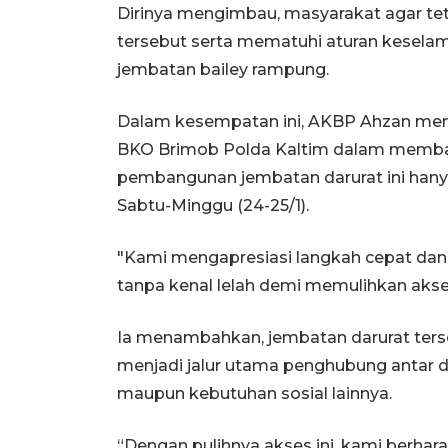
Dirinya mengimbau, masyarakat agar teta
tersebut serta mematuhi aturan kese
jembatan bailey rampung.
Dalam kesempatan ini, AKBP Ahzan menga
BKO Brimob Polda Kaltim dalam memban
pembangunan jembatan darurat ini hanya
Sabtu-Minggu (24-25/1).
"Kami mengapresiasi langkah cepat dan 
tanpa kenal lelah demi memulihkan akse
Ia menambahkan, jembatan darurat terse
menjadi jalur utama penghubung antar de
maupun kebutuhan sosial lainnya.
“Dengan pulihnya akses ini, kami berhar