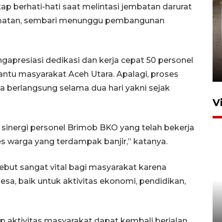
p berhati-hati saat melintasi jembatan darurat
lamatan, sembari menunggu pembangunan
FOTO - Arus libur Panjang ke
Sabang meningkat
presiasi dedikasi dan kerja cepat 50 personel
2 Juni 2026 10:33
tu masyarakat Aceh Utara. Apalagi, proses
 berlangsung selama dua hari yakni sejak
V
sinergi personel Brimob BKO yang telah bekerja
s warga yang terdampak banjir,” katanya.
but sangat vital bagi masyarakat karena
sa, baik untuk aktivitas ekonomi, pendidikan,
460 napi Lhokseumawe
dipindahkan ke gedung lapas
baru
ap aktivitas masyarakat dapat kembali berjalan