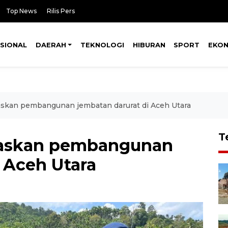
Top News
Rilis Pers
SIONAL
DAERAH
TEKNOLOGI
HIBURAN
SPORT
EKO
askan pembangunan jembatan darurat di Aceh Utara
T
taskan pembangunan
 Aceh Utara