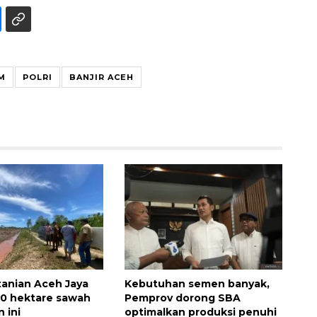
M
POLRI
BANJIR ACEH
Ekonomi triwulan II-2026
tumbuh 5,29 persen
2026-08-06 18:45:00
tanian Aceh Jaya
Kebutuhan semen banyak,
00 hektare sawah
Pemprov dorong SBA
 ini
optimalkan produksi penuhi