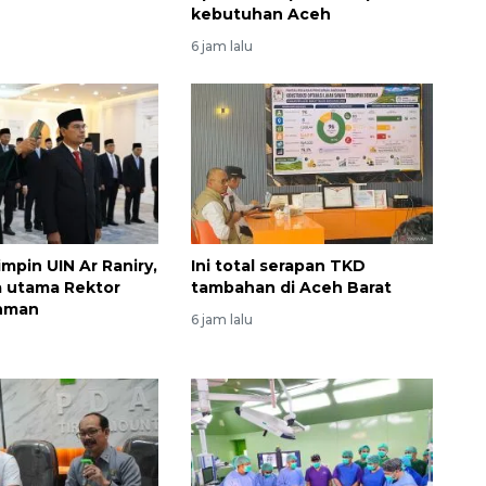
kebutuhan Aceh
6 jam lalu
mpin UIN Ar Raniry,
Ini total serapan TKD
a utama Rektor
tambahan di Aceh Barat
ahman
6 jam lalu