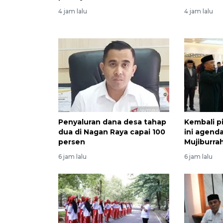
4 jam lalu
4 jam lalu
Penyaluran dana desa tahap
Kembali pi
dua di Nagan Raya capai 100
ini agend
persen
Mujiburr
6 jam lalu
6 jam lalu