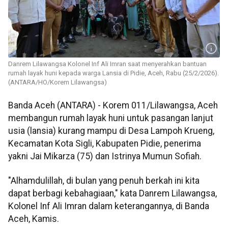
Danrem Lilawangsa Kolonel Inf Ali Imran saat menyerahkan bantuan
rumah layak huni kepada warga Lansia di Pidie, Aceh, Rabu (25/2/2026).
(ANTARA/HO/Korem Lilawangsa)
Banda Aceh (ANTARA) - Korem 011/Lilawangsa, Aceh
membangun rumah layak huni untuk pasangan lanjut
usia (lansia) kurang mampu di Desa Lampoh Krueng,
Kecamatan Kota Sigli, Kabupaten Pidie, penerima
yakni Jai Mikarza (75) dan Istrinya Mumun Sofiah.
"Alhamdulillah, di bulan yang penuh berkah ini kita
dapat berbagi kebahagiaan," kata Danrem Lilawangsa,
Kolonel Inf Ali Imran dalam keterangannya, di Banda
Aceh, Kamis.