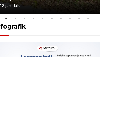
12 jam lalu
20 jam lalu
nfografik