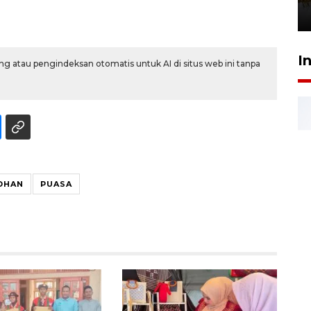
3 Agustus 2026 19:15
I
g atau pengindeksan otomatis untuk AI di situs web ini tanpa
DHAN
PUASA