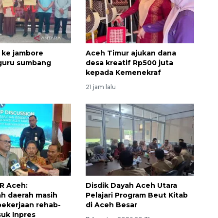
 ke jambore
Aceh Timur ajukan dana
 guru sumbang
desa kreatif Rp500 juta
kepada Kemenekraf
21 jam lalu
160 ribu sambungan baru
jaringan gas 2026
2026-08-07 18:00:00
R Aceh:
Disdik Dayah Aceh Utara
h daerah masih
Pelajari Program Beut Kitab
 pekerjaan rehab-
di Aceh Besar
uk Inpres