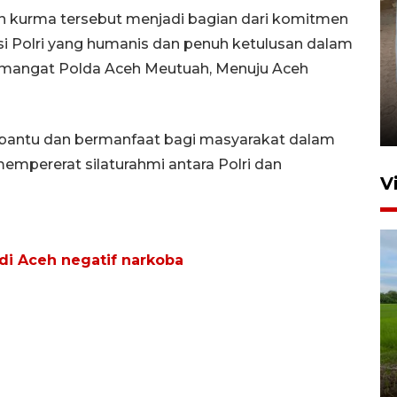
an kurma tersebut menjadi bagian dari komitmen
i Polri yang humanis dan penuh ketulusan dalam
emangat Polda Aceh Meutuah, Menuju Aceh
FOTO - Arus libur Panjang ke
Sabang meningkat
2 Juni 2026 10:33
bantu dan bermanfaat bagi masyarakat dalam
empererat silaturahmi antara Polri dan
V
 di Aceh negatif narkoba
Program Taruna Bakti
Kepolisian latih siswa Sekolah
Rakyat Lhokseumawe