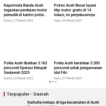
Kapolresta Banda Aceh
Polres Aceh Besar layani
tegaskan penitipan motor
titip motor gratis di 14
h
pemudik di kantor polisi
lokasi, ini penjelasannya
gratis
Kamis, 27 Maret 2025
Rabu, 26 Maret 2025
R
s
Polda Aceh libatkan 3.163
Polda Aceh kerahkan 3.200
personel Operasi Ketupat
personel untuk pengamanan
Seulawah 2025
Idul Fitri
Kamis, 20 Maret 2025
Rabu, 27 Maret 2024
S
Terpopuler - Daerah
Karhutla meluas di tiga kecamatan di Aceh