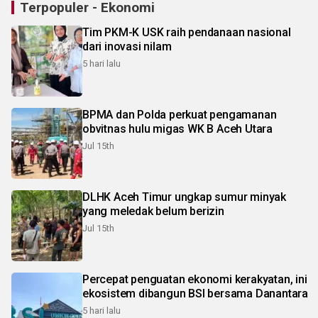
Terpopuler - Ekonomi
Tim PKM-K USK raih pendanaan nasional
dari inovasi nilam
5 hari lalu
BPMA dan Polda perkuat pengamanan
obvitnas hulu migas WK B Aceh Utara
Jul 15th
DLHK Aceh Timur ungkap sumur minyak
yang meledak belum berizin
Jul 15th
Percepat penguatan ekonomi kerakyatan, ini
ekosistem dibangun BSI bersama Danantara
5 hari lalu