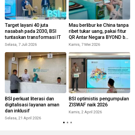
Target layani 40 juta
Mau berlibur ke China tanpa
nasabah pada 2030, BSI
ribet tukar uang, pakai fitur
tuntaskan transformasi IT
QR Antar Negara BYOND by
BSI
Selasa, 7 Juli 2026
Kamis, 7 Mei 2026
BSI perkuat literasi dan
BSI optimistis pengumpulan
digitalisasi layanan aman
ZISWAF naik 2026
dan inklusif
Kamis, 2 April 2026
Selasa, 21 April 2026