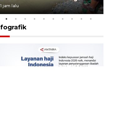
1 jam lalu
1 jam lalu
nfografik