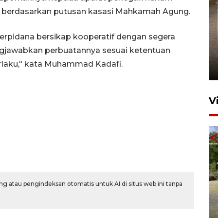
 berdasarkan putusan kasasi Mahkamah Agung.
erpidana bersikap kooperatif dengan segera
FOTO - Arus libur Panjang ke
gjawabkan perbuatannya sesuai ketentuan
Sabang meningkat
rlaku," kata Muhammad Kadafi.
2 Juni 2026 10:33
V
g atau pengindeksan otomatis untuk AI di situs web ini tanpa
Dinkes Lhokseumawe uji
kualitas air cegah pencemaran
E. coli