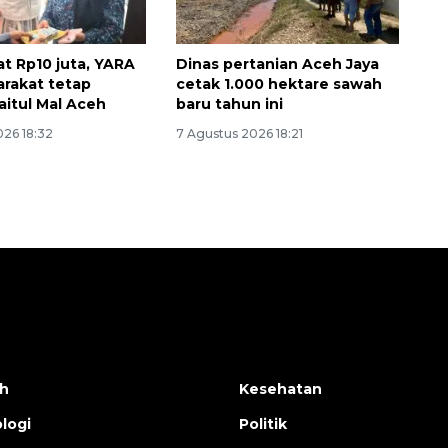
at Rp10 juta, YARA
Dinas pertanian Aceh Jaya
arakat tetap
cetak 1.000 hektare sawah
aitul Mal Aceh
baru tahun ini
026 18:32
7 Agustus 2026 18:21
h
Kesehatan
logi
Politik