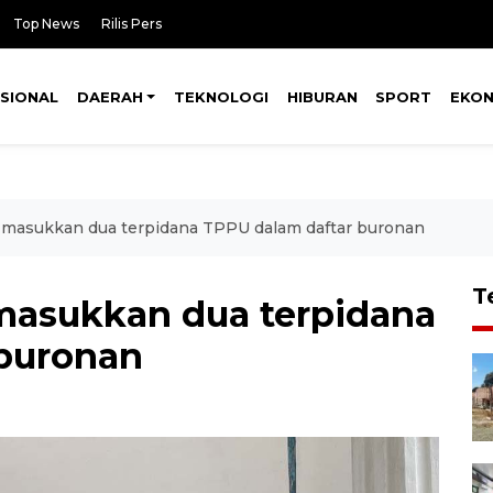
Top News
Rilis Pers
SIONAL
DAERAH
TEKNOLOGI
HIBURAN
SPORT
EKO
 masukkan dua terpidana TPPU dalam daftar buronan
T
masukkan dua terpidana
 buronan