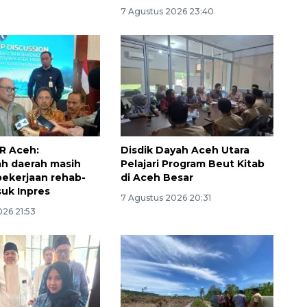
7 Agustus 2026 23:40
R Aceh:
Disdik Dayah Aceh Utara
h daerah masih
Pelajari Program Beut Kitab
160 ribu sambungan baru
 pekerjaan rehab-
di Aceh Besar
jaringan gas 2026
uk Inpres
7 Agustus 2026 20:31
2026-08-07 18:00:00
026 21:53