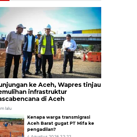
unjungan ke Aceh, Wapres tinjau
emulihan infrastruktur
ascabencana di Aceh
am lalu
Kenapa warga transmigrasi
Aceh Barat gugat PT Mifa ke
pengadilan?
4 Agustus 2026 22:22