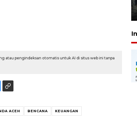
Meutia
31 Juli 2026 20:28
I
g atau pengindeksan otomatis untuk AI di situs web ini tanpa
NDA ACEH
BENCANA
KEUANGAN