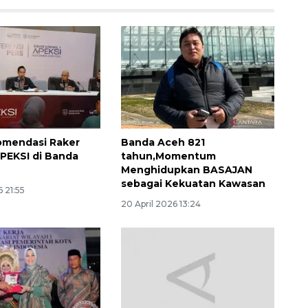
komendasi Raker
Banda Aceh 821
APEKSI di Banda
tahun,Momentum
Menghidupkan BASAJAN
sebagai Kekuatan Kawasan
Memberantas kejahatan
6 21:55
20 April 2026 13:24
jalanan Jakarta
2026-08-05 18:00:00