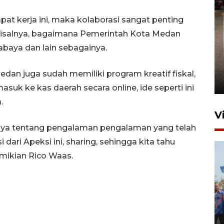
at kerja ini, maka kolaborasi sangat penting
. Misalnya, bagaimana Pemerintah Kota Medan
abaya dan lain sebagainya.
FOTO - Arus libur Panjang ke
Sabang meningkat
edan juga sudah memiliki program kreatif fiskal,
2 Juni 2026 10:33
suk ke kas daerah secara online, ide seperti ini
.
V
tanya tentang pengalaman pengalaman yang telah
si dari Apeksi ini, sharing, sehingga kita tahu
emikian Rico Waas.
Pemkot Lhokseumawe siap
terima peralihan RSUD Cut