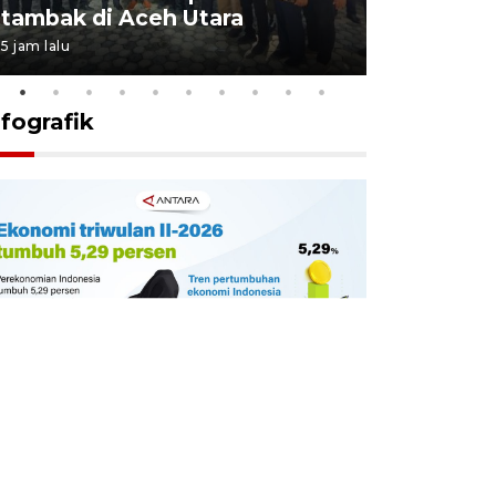
tambak di Aceh Utara
kekebala
5 jam lalu
6 jam lalu
nfografik