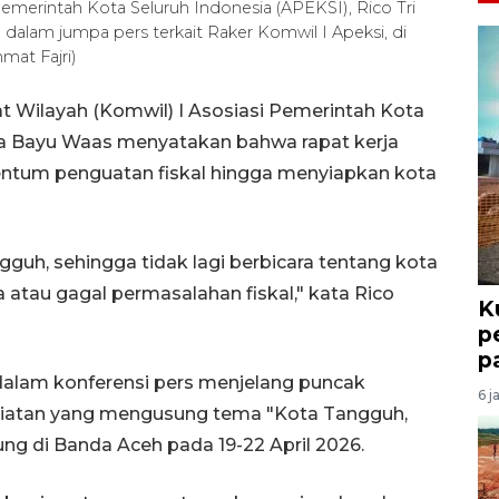
Pemerintah Kota Seluruh Indonesia (APEKSI), Rico Tri
alam jumpa pers terkait Raker Komwil I Apeksi, di
mat Fajri)
 Wilayah (Komwil) I Asosiasi Pemerintah Kota
utra Bayu Waas menyatakan bahwa rapat kerja
mentum penguatan fiskal hingga menyiapkan kota
uh, sehingga tidak lagi berbicara tentang kota
tau gagal permasalahan fiskal," kata Rico
K
p
p
dalam konferensi pers menjelang puncak
6 j
giatan yang mengusung tema "Kota Tangguh,
sung di Banda Aceh pada 19-22 April 2026.