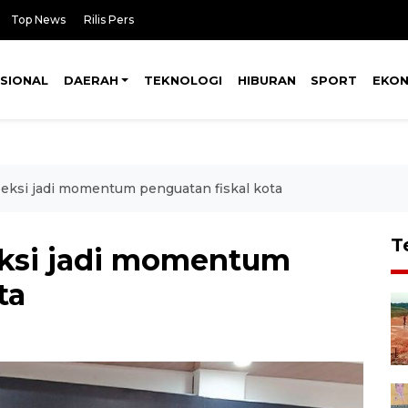
Top News
Rilis Pers
SIONAL
DAERAH
TEKNOLOGI
HIBURAN
SPORT
EKO
eksi jadi momentum penguatan fiskal kota
T
eksi jadi momentum
ta