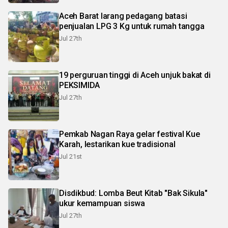
Aceh Barat larang pedagang batasi
penjualan LPG 3 Kg untuk rumah tangga
Jul 27th
19 perguruan tinggi di Aceh unjuk bakat di
PEKSIMIDA
Jul 27th
Pemkab Nagan Raya gelar festival Kue
Karah, lestarikan kue tradisional
Jul 21st
Disdikbud: Lomba Beut Kitab "Bak Sikula"
ukur kemampuan siswa
Jul 27th