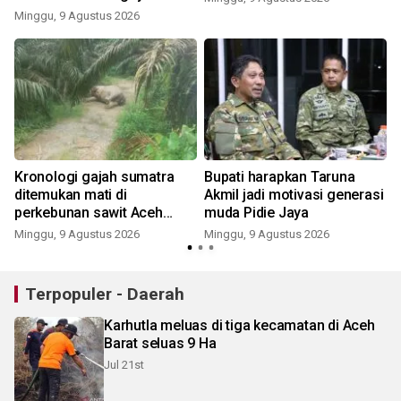
ke-81
Minggu, 9 Agustus 2026
Kronologi gajah sumatra
Bupati harapkan Taruna
ditemukan mati di
Akmil jadi motivasi generasi
perkebunan sawit Aceh
muda Pidie Jaya
Tamiang
Minggu, 9 Agustus 2026
Minggu, 9 Agustus 2026
Terpopuler - Daerah
Karhutla meluas di tiga kecamatan di Aceh
Barat seluas 9 Ha
Jul 21st