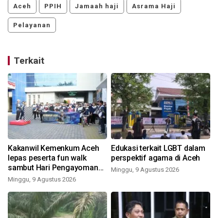
Aceh
PPIH
Jamaah haji
Asrama Haji
Pelayanan
Terkait
Kakanwil Kemenkum Aceh
Edukasi terkait LGBT dalam
lepas peserta fun walk
perspektif agama di Aceh
sambut Hari Pengayoman
Minggu, 9 Agustus 2026
ke-81
Minggu, 9 Agustus 2026