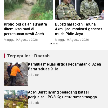
Kronologi gajah sumatra
Bupati harapkan Taruna
ditemukan mati di
Akmil jadi motivasi generasi
perkebunan sawit Aceh
muda Pidie Jaya
Tamiang
Minggu, 9 Agustus 2026
Minggu, 9 Agustus 2026
Terpopuler - Daerah
Karhutla meluas di tiga kecamatan di Aceh
Barat seluas 9 Ha
Jul 21st
Aceh Barat larang pedagang batasi
penjualan LPG 3 Kg untuk rumah tangga
Jul 27th