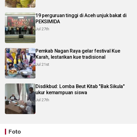
19 perguruan tinggi di Aceh unjuk bakat di
PEKSIMIDA
Jul 27th
Pemkab Nagan Raya gelar festival Kue
Karah, lestarikan kue tradisional
Jul 21st
Disdikbud: Lomba Beut Kitab "Bak Sikula"
ukur kemampuan siswa
Jul 27th
Foto