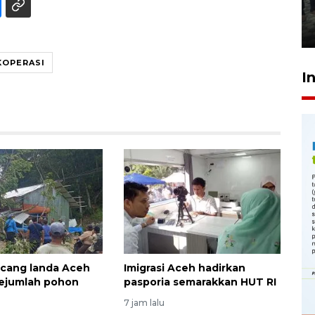
Meutia
31 Juli 2026 20:28
KOPERASI
I
cang landa Aceh
Imigrasi Aceh hadirkan
sejumlah pohon
pasporia semarakkan HUT RI
7 jam lalu