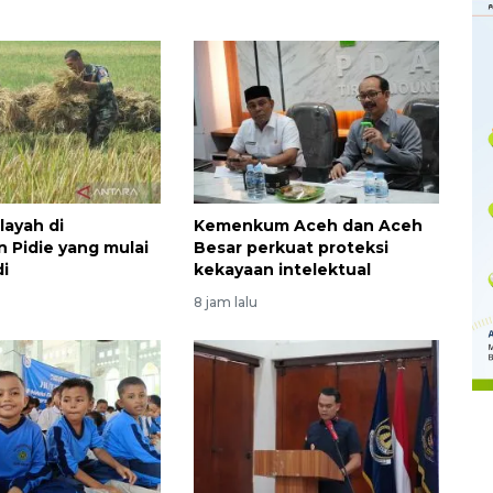
layah di
Kemenkum Aceh dan Aceh
 Pidie yang mulai
Besar perkuat proteksi
i
kekayaan intelektual
8 jam lalu
Memberantas kejahatan
jalanan Jakarta
2026-08-05 18:00:00