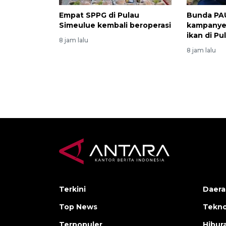
Empat SPPG di Pulau
Bunda PA
Simeulue kembali beroperasi
kampanye
ikan di P
8 jam lalu
8 jam lalu
Terkini
Daera
Top News
Tekno
Terpopuler
Hibur