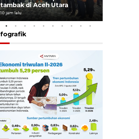
tambak di Aceh Utara
kekebala
10 jam lalu
11 jam lalu
nfografik