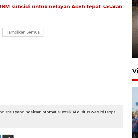
BBM subsidi untuk nelayan Aceh tepat sasaran
Tampilkan Semua
FOTO - Arus libur Panjang ke
Sabang meningkat
2 Juni 2026 10:33
V
g atau pengindeksan otomatis untuk AI di situs web ini tanpa
Pemkot Lhokseumawe siap
terima peralihan RSUD Cut