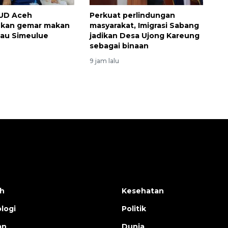
UD Aceh
Perkuat perlindungan
kan gemar makan
masyarakat, Imigrasi Sabang
ulau Simeulue
jadikan Desa Ujong Kareung
sebagai binaan
9 jam lalu
h
Kesehatan
logi
Politik
an
Dunia