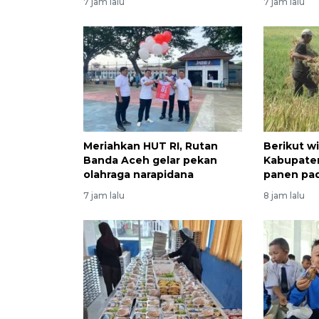
7 jam lalu
7 jam lalu
Meriahkan HUT RI, Rutan
Berikut wi
Banda Aceh gelar pekan
Kabupaten
olahraga narapidana
panen pad
7 jam lalu
8 jam lalu