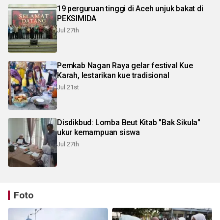
19 perguruan tinggi di Aceh unjuk bakat di
PEKSIMIDA
Jul 27th
Pemkab Nagan Raya gelar festival Kue
Karah, lestarikan kue tradisional
Jul 21st
Disdikbud: Lomba Beut Kitab "Bak Sikula"
ukur kemampuan siswa
Jul 27th
Foto