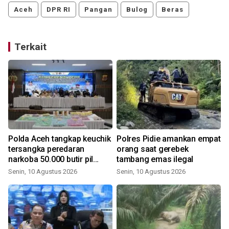
Aceh
DPR RI
Pangan
Bulog
Beras
Terkait
Polda Aceh tangkap keuchik
Polres Pidie amankan empat
tersangka peredaran
orang saat gerebek
narkoba 50.000 butir pil
tambang emas ilegal
ekstasi
Senin, 10 Agustus 2026
Senin, 10 Agustus 2026