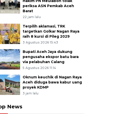
Hakim PN Meulaboh tolak
periksa ASN Pemkab Aceh
Barat
22 jam lalu
Terpilih aklamasi, TRK
targetkan Golkar Nagan Raya
raih 8 kursi di Pileg 2029
3 Agustus 2026 15:43
Bupati Aceh Jaya dukung
pengusaha ekspor batu bara
via pelabuhan Calang
5 Agustus 2026 11:14
Oknum keuchik di Nagan Raya
Aceh diduga bawa kabur uang
proyek KDMP
3 jam lalu
op News