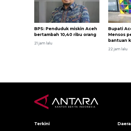
BPS: Penduduk miskin Aceh
Bupati Ac
bertambah 10,40 ribu orang
Mensos p
bantuan k
21 jam lalu
22 jam lalu
Terkini
Daera