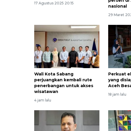
persen di 
17 Agustus 2025 20:15
nasional
29 Maret 20
Wali Kota Sabang
Perkuat e
perjuangkan kembali rute
yang disi
penerbangan untuk akses
Aceh Bes
wisatawan
18 jam lalu
4 jam lalu