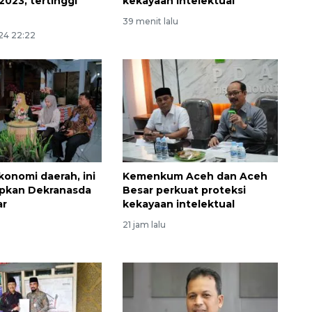
2023, tertinggi
kekayaan intelektual
39 menit lalu
24 22:22
konomi daerah, ini
Kemenkum Aceh dan Aceh
Ekspedisi Rupiah Berdaulat
apkan Dekranasda
Besar perkuat proteksi
2026 sambangi Papua
ar
kekayaan intelektual
2026-08-06 13:15:00
21 jam lalu