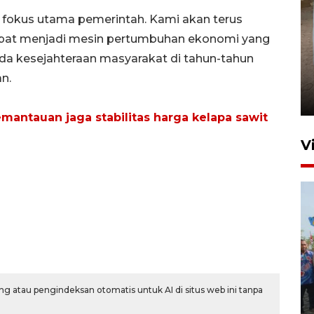
i fokus utama pemerintah. Kami akan terus
at menjadi mesin pertumbuhan ekonomi yang
da kesejahteraan masyarakat di tahun-tahun
FOTO - Arus libur Panjang ke
Sabang meningkat
n.
2 Juni 2026 10:33
antauan jaga stabilitas harga kelapa sawit
V
Pemkot Lhokseumawe siap
terima peralihan RSUD Cut
g atau pengindeksan otomatis untuk AI di situs web ini tanpa
Meutia