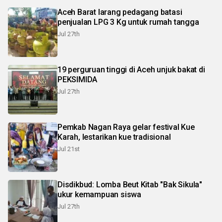
Aceh Barat larang pedagang batasi
penjualan LPG 3 Kg untuk rumah tangga
Jul 27th
19 perguruan tinggi di Aceh unjuk bakat di
PEKSIMIDA
Jul 27th
Pemkab Nagan Raya gelar festival Kue
Karah, lestarikan kue tradisional
Jul 21st
Disdikbud: Lomba Beut Kitab "Bak Sikula"
ukur kemampuan siswa
Jul 27th