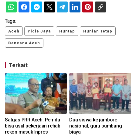
Tags:
Aceh
Pidie Jaya
Huntap
Hunian Tetap
Bencana Aceh
Terkait
Satgas PRR Aceh: Pemda
Dua siswa ke jambore
bisa usul pekerjaan rehab-
nasional, guru sumbang
rekon masuk Inpres
biaya