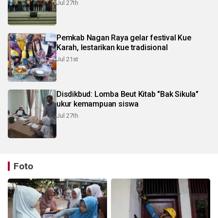
Jul 27th
Pemkab Nagan Raya gelar festival Kue
Karah, lestarikan kue tradisional
Jul 21st
Disdikbud: Lomba Beut Kitab "Bak Sikula"
ukur kemampuan siswa
Jul 27th
Foto