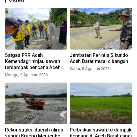
Video
Satgas PRR Aceh
Jembatan Perintis Sikundo
Kemendagri tinjau sawah
Aceh Barat mulai dibangun
terdampak bencana Aceh
Sabtu, 8 Agustus 2026
Barat
Minggu, 9 Agustus 2026
Rekonstruksi daerah aliran
Perbaikan sawah terdampak
sungai Krueng Meureubo
bencana di Aceh Barat capai