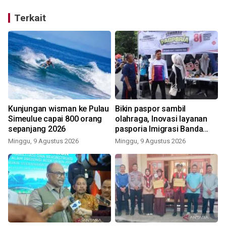
Terkait
Kunjungan wisman ke Pulau
Bikin paspor sambil
Simeulue capai 800 orang
olahraga, Inovasi layanan
sepanjang 2026
pasporia Imigrasi Banda
Aceh buat CFD makin ceria
Minggu, 9 Agustus 2026
Minggu, 9 Agustus 2026