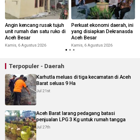
n
Angin kencang rusak tujuh
Perkuat ekonomi daerah, ini
i
unit rumah dan satu ruko di
yang disiapkan Dekranasda
Aceh Besar
Aceh Besar
Kamis, 6 Agustus 2026
Kamis, 6 Agustus 2026
Terpopuler - Daerah
Karhutla meluas di tiga kecamatan di Aceh
Barat seluas 9 Ha
Jul 21st
Aceh Barat larang pedagang batasi
penjualan LPG 3 Kg untuk rumah tangga
Jul 27th