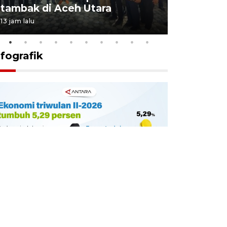
tambak di Aceh Utara
kekebala
13 jam lalu
13 jam lalu
nfografik