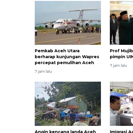
Pemkab Aceh Utara
Prof Muji
berharap kunjungan Wapres
pimpin UIN
percepat pemulihan Aceh
7 jam lalu
7 jam lalu
Angin kencang landa Aceh
Imigrasi 