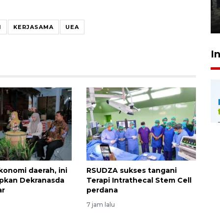
Meutia
31 Juli 2026 20:28
I
KERJASAMA
UEA
I
konomi daerah, ini
RSUDZA sukses tangani
apkan Dekranasda
Terapi Intrathecal Stem Cell
ar
perdana
7 jam lalu