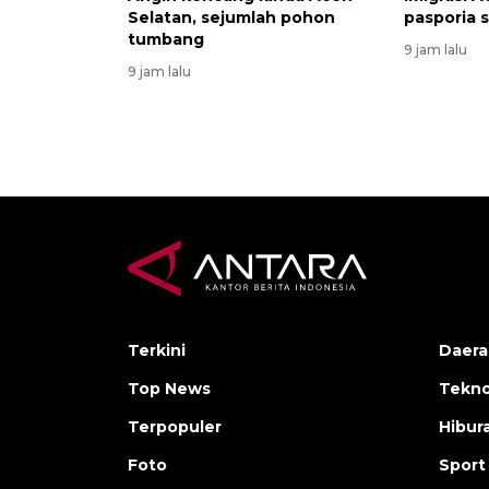
Selatan, sejumlah pohon
pasporia 
tumbang
9 jam lalu
9 jam lalu
Terkini
Daera
Top News
Tekno
Terpopuler
Hibur
Foto
Sport