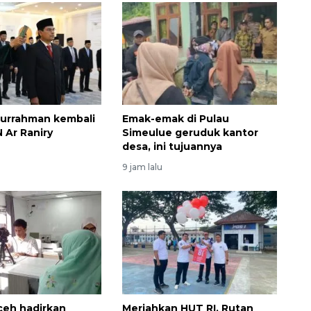
burrahman kembali
Emak-emak di Pulau
 Ar Raniry
Simeulue geruduk kantor
desa, ini tujuannya
9 jam lalu
Memberantas kejahatan
jalanan Jakarta
2026-08-05 18:00:00
Aceh hadirkan
Meriahkan HUT RI, Rutan