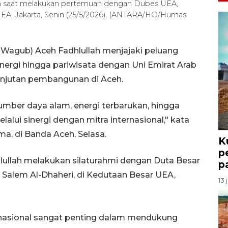
adh saat melakukan pertemuan dengan Dubes UEA,
UEA, Jakarta, Senin (25/5/2026). (ANTARA/HO/Humas
(Wagub) Aceh Fadhlullah menjajaki peluang
energi hingga pariwisata dengan Uni Emirat Arab
njutan pembangunan di Aceh.
sumber daya alam, energi terbarukan, hingga
lui sinergi dengan mitra internasional," kata
ma, di Banda Aceh, Selasa.
K
p
hlullah melakukan silaturahmi dengan Duta Besar
p
a Salem Al-Dhaheri, di Kedutaan Besar UEA,
13 
ernasional sangat penting dalam mendukung