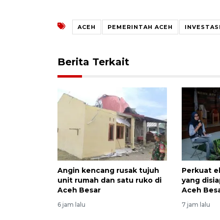
ACEH
PEMERINTAH ACEH
INVESTAS
Berita Terkait
Angin kencang rusak tujuh
Perkuat e
unit rumah dan satu ruko di
yang disi
Aceh Besar
Aceh Bes
6 jam lalu
7 jam lalu