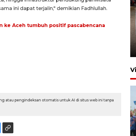
ama ini dapat terjalin," demikian Fadhlullah.
n ke Aceh tumbuh positif pascabencana
FOTO - Arus libur Panjang ke
Sabang meningkat
2 Juni 2026 10:33
V
g atau pengindeksan otomatis untuk AI di situs web ini tanpa
Pemkot Lhokseumawe siap
terima peralihan RSUD Cut