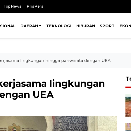
Top News
Rilis Pers
SIONAL
DAERAH
TEKNOLOGI
HIBURAN
SPORT
EKO
kerjasama lingkungan hingga pariwisata dengan UEA
T
kerjasama lingkungan
 dengan UEA