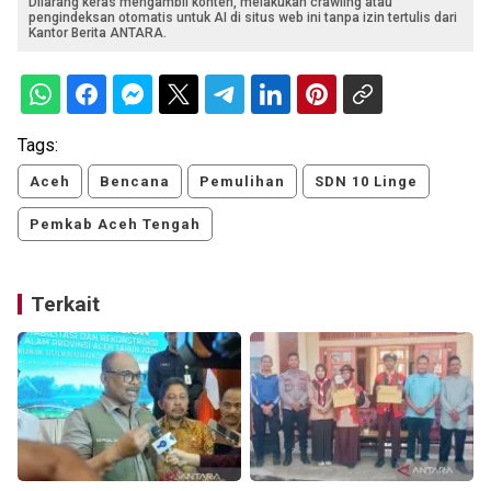
Dilarang keras mengambil konten, melakukan crawling atau
pengindeksan otomatis untuk AI di situs web ini tanpa izin tertulis dari
Kantor Berita ANTARA.
Tags:
Aceh
Bencana
Pemulihan
SDN 10 Linge
Pemkab Aceh Tengah
Terkait