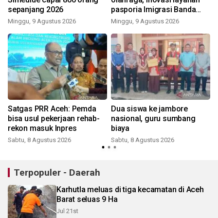
sepanjang 2026
pasporia Imigrasi Banda
Aceh buat CFD makin ceria
Minggu, 9 Agustus 2026
Minggu, 9 Agustus 2026
Satgas PRR Aceh: Pemda
Dua siswa ke jambore
bisa usul pekerjaan rehab-
nasional, guru sumbang
rekon masuk Inpres
biaya
Sabtu, 8 Agustus 2026
Sabtu, 8 Agustus 2026
Terpopuler - Daerah
Karhutla meluas di tiga kecamatan di Aceh
Barat seluas 9 Ha
Jul 21st