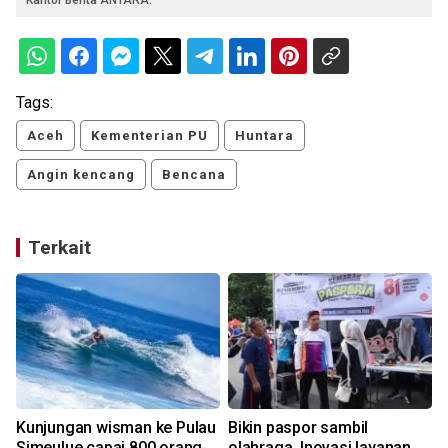
Tags:
Aceh
Kementerian PU
Huntara
Angin kencang
Bencana
Terkait
Kunjungan wisman ke Pulau
Bikin paspor sambil
Simeulue capai 800 orang
olahraga, Inovasi layanan