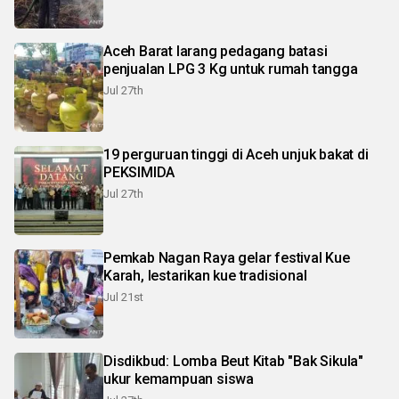
Aceh Barat larang pedagang batasi
penjualan LPG 3 Kg untuk rumah tangga
Jul 27th
19 perguruan tinggi di Aceh unjuk bakat di
PEKSIMIDA
Jul 27th
Pemkab Nagan Raya gelar festival Kue
Karah, lestarikan kue tradisional
Jul 21st
Disdikbud: Lomba Beut Kitab "Bak Sikula"
ukur kemampuan siswa