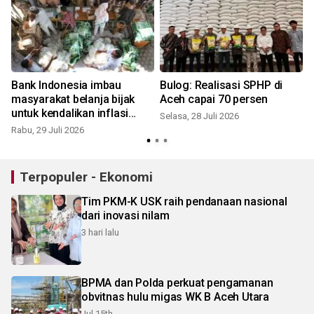
Bank Indonesia imbau
Bulog: Realisasi SPHP di
masyarakat belanja bijak
Aceh capai 70 persen
untuk kendalikan inflasi
Selasa, 28 Juli 2026
Aceh
Rabu, 29 Juli 2026
S
Terpopuler - Ekonomi
Tim PKM-K USK raih pendanaan nasional
dari inovasi nilam
3 hari lalu
BPMA dan Polda perkuat pengamanan
obvitnas hulu migas WK B Aceh Utara
Jul 15th