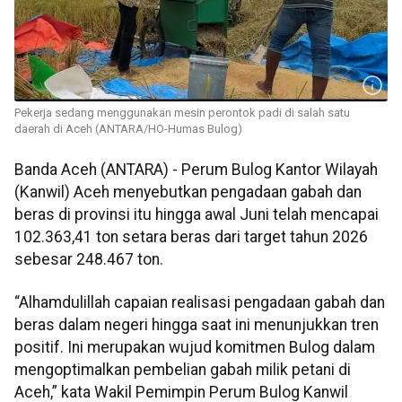
Pekerja sedang menggunakan mesin perontok padi di salah satu
daerah di Aceh (ANTARA/HO-Humas Bulog)
Banda Aceh (ANTARA) - Perum Bulog Kantor Wilayah
(Kanwil) Aceh menyebutkan pengadaan gabah dan
beras di provinsi itu hingga awal Juni telah mencapai
102.363,41 ton setara beras dari target tahun 2026
sebesar 248.467 ton.
“Alhamdulillah capaian realisasi pengadaan gabah dan
beras dalam negeri hingga saat ini menunjukkan tren
positif. Ini merupakan wujud komitmen Bulog dalam
mengoptimalkan pembelian gabah milik petani di
Aceh,” kata Wakil Pemimpin Perum Bulog Kanwil