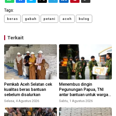
Tags:
beras
gabah
petani
aceh
bulog
Terkait
Pemkab Aceh Selatan cek
Menembus dingin
kualitas beras bantuan
Pegunungan Papua, TNI
sebelum disalurkan
antar bantuan untuk warga
yang kelaparan
Selasa, 4 Agustus 2026
Sabtu, 1 Agustus 2026
R