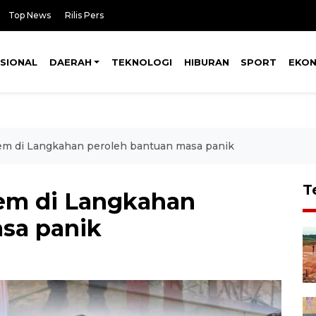
Top News
Rilis Pers
SIONAL
DAERAH
TEKNOLOGI
HIBURAN
SPORT
EKO
em di Langkahan peroleh bantuan masa panik
T
rem di Langkahan
sa panik