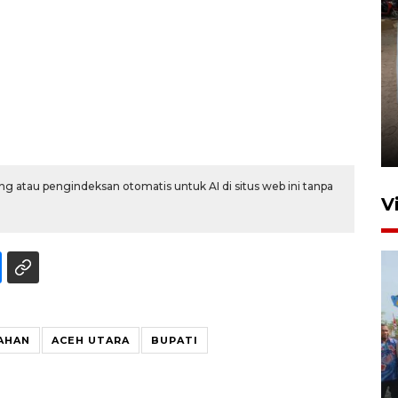
FOTO - Arus libur Panjang ke
Sabang meningkat
2 Juni 2026 10:33
g atau pengindeksan otomatis untuk AI di situs web ini tanpa
V
AHAN
ACEH UTARA
BUPATI
Pemkot Lhokseumawe siap
terima peralihan RSUD Cut