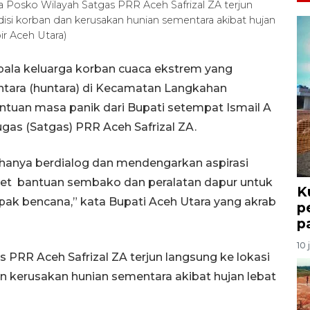
la Posko Wilayah Satgas PRR Aceh Safrizal ZA terjun
disi korban dan kerusakan hunian sementara akibat hujan
ir Aceh Utara)
ala keluarga korban cuaca ekstrem yang
tara (huntara) di Kecamatan Langkahan
uan masa panik dari Bupati setempat Ismail A
ugas (Satgas) PRR Aceh Safrizal ZA.
k hanya berdialog dan mendengarkan aspirasi
aket bantuan sembako dan peralatan dapur untuk
K
k bencana,” kata Bupati Aceh Utara yang akrab
p
p
10 
PRR Aceh Safrizal ZA terjun langsung ke lokasi
n kerusakan hunian sementara akibat hujan lebat