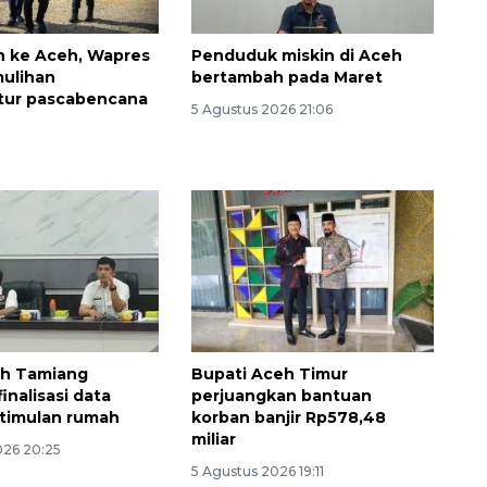
n ke Aceh, Wapres
Penduduk miskin di Aceh
mulihan
bertambah pada Maret
ktur pascabencana
5 Agustus 2026 21:06
Memberantas kejahatan
jalanan Jakarta
2026-08-05 18:00:00
h Tamiang
Bupati Aceh Timur
inalisasi data
perjuangkan bantuan
timulan rumah
korban banjir Rp578,48
miliar
026 20:25
5 Agustus 2026 19:11