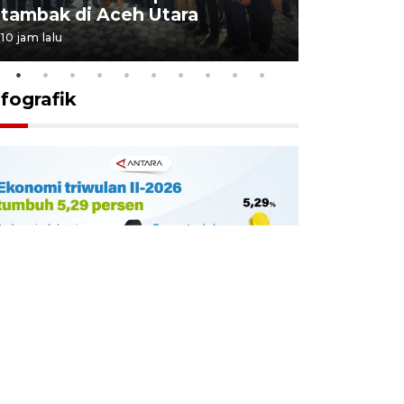
tambak di Aceh Utara
kekebala
10 jam lalu
10 jam lalu
nfografik