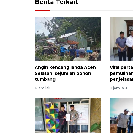
Berita Terkait
Angin kencang landa Aceh
Viral per
Selatan, sejumlah pohon
pemulihan
tumbang
penjelasa
6 jam lalu
8 jam lalu