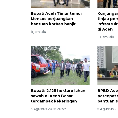
Bupati Aceh Timur temui
Kunjunga
Mensos perjuangkan
tinjau pe
bantuan korban banjir
infrastru
di Aceh
8 jam lalu
10 jam lalu
Bupati: 2.125 hektare lahan
BPBD Ace
sawah di Aceh Besar
percepat f
terdampak kekeringan
bantuan s
5 Agustus 2026 20:57
5 Agustus 2