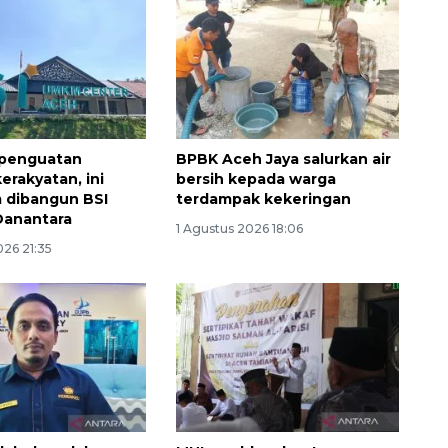
 penguatan
BPBK Aceh Jaya salurkan air
erakyatan, ini
bersih kepada warga
 dibangun BSI
terdampak kekeringan
Danantara
1 Agustus 2026 18:06
026 21:35