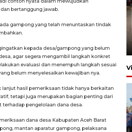
jadi contoh nyata dalam mewujudkan
 dan bertanggung jawab.
da gampong yang telah menuntaskan tindak
FOTO - Arus libur Panjang ke
ambahkan.
Sabang meningkat
gingatkan kepada desa/gampong yang belum
2 Juni 2026 10:33
desa, agar segera mengambil langkah konkret
melakukan evaluasi dan menempuh langkah sesuai
V
 yang belum menyelesaikan kewajiban nya.
 lanjut hasil pemeriksaan tidak hanya berkaitan
if, tetapi juga merupakan bagian penting dari
 terhadap pengelolaan dana desa.
Pemeriksaan dana desa Kabupaten Aceh Barat
Pemkot Lhokseumawe siap
mpong, mantan aparatur gampong, pelaksana
terima peralihan RSUD Cut