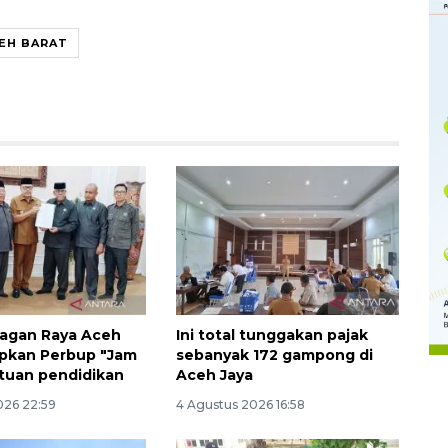
EH BARAT
Memberantas kejahatan
jalanan Jakarta
2026-08-05 18:00:00
agan Raya Aceh
Ini total tunggakan pajak
apkan Perbup "Jam
sebanyak 172 gampong di
atuan pendidikan
Aceh Jaya
026 22:59
4 Agustus 2026 16:58