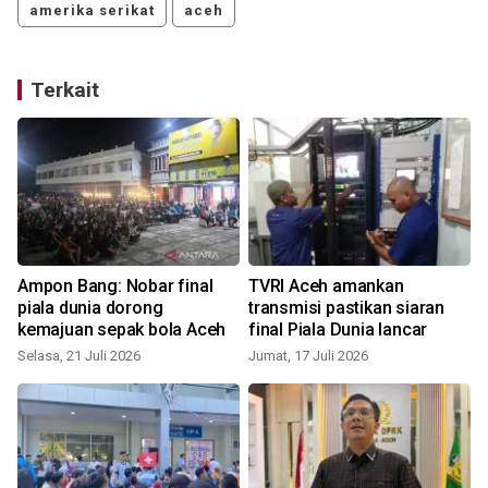
amerika serikat
aceh
Terkait
Ampon Bang: Nobar final
TVRI Aceh amankan
I
piala dunia dorong
transmisi pastikan siaran
kemajuan sepak bola Aceh
final Piala Dunia lancar
Selasa, 21 Juli 2026
Jumat, 17 Juli 2026
S