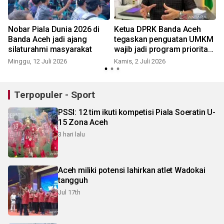
Nobar Piala Dunia 2026 di
Ketua DPRK Banda Aceh
Banda Aceh jadi ajang
tegaskan penguatan UMKM
g
silaturahmi masyarakat
wajib jadi program prioritas
pemerintah
Minggu, 12 Juli 2026
Kamis, 2 Juli 2026
K
Terpopuler - Sport
PSSI: 12 tim ikuti kompetisi Piala Soeratin U-
15 Zona Aceh
3 hari lalu
Aceh miliki potensi lahirkan atlet Wadokai
tangguh
Jul 17th