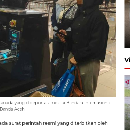
FOTO - Arus libur Panjang ke
Sabang meningkat
2 Juni 2026 10:33
V
ada yang dideportasi melalui Bandara Internasional
 Banda Aceh
460 napi Lhokseumawe
dipindahkan ke gedung lapas
da surat perintah resmi yang diterbitkan oleh
baru