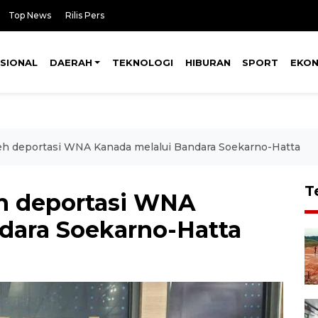
Top News
Rilis Pers
SIONAL
DAERAH
TEKNOLOGI
HIBURAN
SPORT
EKO
eh deportasi WNA Kanada melalui Bandara Soekarno-Hatta
T
eh deportasi WNA
dara Soekarno-Hatta