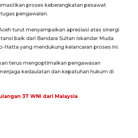
memastikan proses keberangkatan pesawat
 tugas pengawalan.
 Aceh turut menyampaikan apresiasi atas sinergi
stansi baik dari Bandara Sultan Iskandar Muda
no-Hatta yang mendukung kelancaran proses ini.
 akan terus mengoptimalkan pengawasan
 menjaga kedaulatan dan kepatuhan hukum di
Ekonomi triwulan II-2026
tumbuh 5,29 persen
2026-08-06 18:45:00
ulangan 37 WNI dari Malaysia