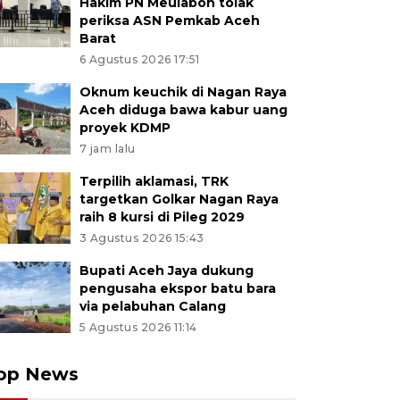
Hakim PN Meulaboh tolak
periksa ASN Pemkab Aceh
Barat
6 Agustus 2026 17:51
Oknum keuchik di Nagan Raya
Aceh diduga bawa kabur uang
proyek KDMP
7 jam lalu
Terpilih aklamasi, TRK
targetkan Golkar Nagan Raya
raih 8 kursi di Pileg 2029
3 Agustus 2026 15:43
Bupati Aceh Jaya dukung
pengusaha ekspor batu bara
via pelabuhan Calang
5 Agustus 2026 11:14
op News