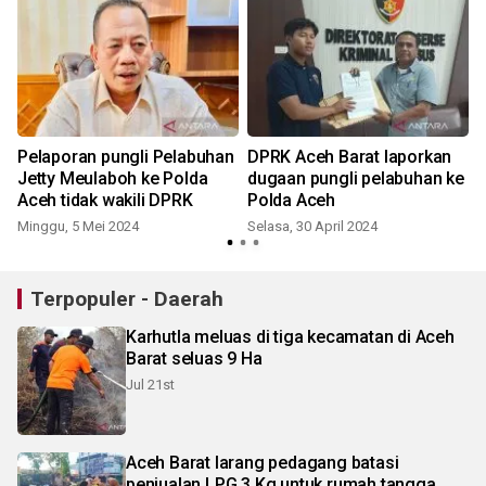
Pelaporan pungli Pelabuhan
DPRK Aceh Barat laporkan
Jetty Meulaboh ke Polda
dugaan pungli pelabuhan ke
Aceh tidak wakili DPRK
Polda Aceh
Minggu, 5 Mei 2024
Selasa, 30 April 2024
Terpopuler - Daerah
Karhutla meluas di tiga kecamatan di Aceh
Barat seluas 9 Ha
Jul 21st
Aceh Barat larang pedagang batasi
penjualan LPG 3 Kg untuk rumah tangga