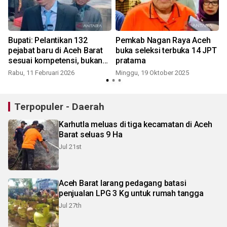
Bupati: Pelantikan 132
Pemkab Nagan Raya Aceh
pejabat baru di Aceh Barat
buka seleksi terbuka 14 JPT
sesuai kompetensi, bukan
pratama
efek pilkada
Rabu, 11 Februari 2026
Minggu, 19 Oktober 2025
S
Terpopuler - Daerah
Karhutla meluas di tiga kecamatan di Aceh
Barat seluas 9 Ha
Jul 21st
Aceh Barat larang pedagang batasi
penjualan LPG 3 Kg untuk rumah tangga
Jul 27th