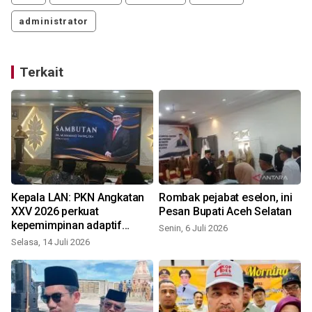
administrator
Terkait
Kepala LAN: PKN Angkatan
Rombak pejabat eselon, ini
XXV 2026 perkuat
Pesan Bupati Aceh Selatan
kepemimpinan adaptif
Senin, 6 Juli 2026
bencana
Selasa, 14 Juli 2026
S