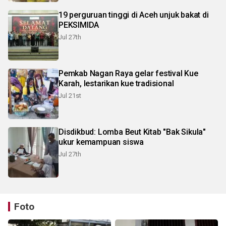
19 perguruan tinggi di Aceh unjuk bakat di
PEKSIMIDA
Jul 27th
Pemkab Nagan Raya gelar festival Kue
Karah, lestarikan kue tradisional
Jul 21st
Disdikbud: Lomba Beut Kitab "Bak Sikula"
ukur kemampuan siswa
Jul 27th
Foto