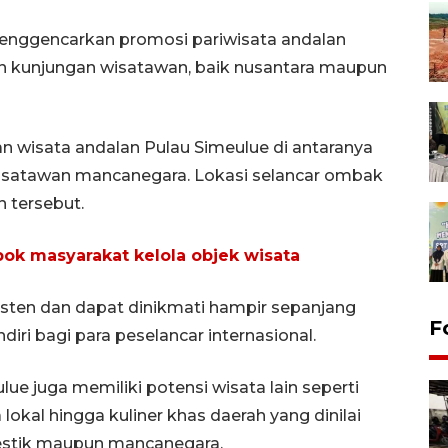
menggencarkan promosi pariwisata andalan
 kunjungan wisatawan, baik nusantara maupun
wisata andalan Pulau Simeulue di antaranya
isatawan mancanegara. Lokasi selancar ombak
n tersebut.
ok masyarakat kelola objek wisata
isten dan dapat dinikmati hampir sepanjang
F
diri bagi para peselancar internasional.
ue juga memiliki potensi wisata lain seperti
lokal hingga kuliner khas daerah yang dinilai
stik maupun mancanegara.