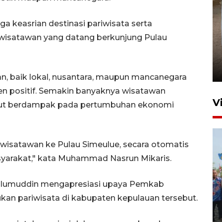
 keasrian destinasi pariwisata serta
isatawan yang datang berkunjung Pulau
FOTO - Arus libur Panjang ke
Sabang meningkat
2 Juni 2026 10:33
, baik lokal, nusantara, maupun mancanegara
n positif. Semakin banyaknya wisatawan
V
urut berdampak pada pertumbuhan ekonomi
isatawan ke Pulau Simeulue, secara otomatis
rakat," kata Muhammad Nasrun Mikaris.
 Ulumuddin mengapresiasi upaya Pemkab
Pemkot Lhokseumawe siap
 pariwisata di kabupaten kepulauan tersebut.
terima peralihan RSUD Cut
Meutia