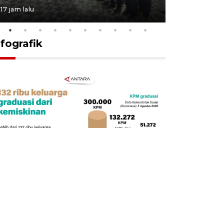
17 jam lalu
17 jam lalu
nfografik