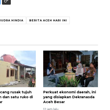
UDRA HINDIA
BERITA ACEH HARI INI
Vaksin HPV untuk siswa laki-
laki
2026-08-06 06:30:00
cang rusak tujuh
Perkuat ekonomi daerah, ini
h dan satu ruko di
yang disiapkan Dekranasda
ar
Aceh Besar
12 jam lalu