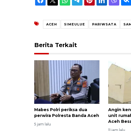
ACEH
SIMEULUE
PARIWSATA
SAM
Berita Terkait
Mabes Polri periksa dua
Angin ken
perwira Polresta Banda Aceh
unit ruma
Aceh Bes
5 jam lalu
11 jam lalu