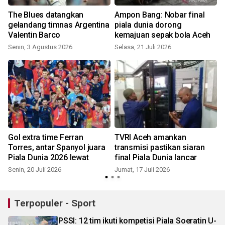
The Blues datangkan
Ampon Bang: Nobar final
gelandang timnas Argentina
piala dunia dorong
Valentin Barco
kemajuan sepak bola Aceh
Senin, 3 Agustus 2026
Selasa, 21 Juli 2026
M
l
Gol extra time Ferran
TVRI Aceh amankan
Torres, antar Spanyol juara
transmisi pastikan siaran
Piala Dunia 2026 lewat
final Piala Dunia lancar
Senin, 20 Juli 2026
Jumat, 17 Juli 2026
M
Terpopuler - Sport
PSSI: 12 tim ikuti kompetisi Piala Soeratin U-