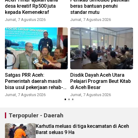
desa kreatif Rp500 juta
beras bantuan penuhi
kepada Kemenekraf
standar mutu
Jumat, 7 Agustus 2026
Jumat, 7 Agustus 2026
Satgas PRR Aceh:
Disdik Dayah Aceh Utara
Pemerintah daerah masih
Pelajari Program Beut Kitab
bisa usul pekerjaan rehab-
di Aceh Besar
rekon masuk Inpres
Jumat, 7 Agustus 2026
Jumat, 7 Agustus 2026
Terpopuler - Daerah
Karhutla meluas di tiga kecamatan di Aceh
Barat seluas 9 Ha