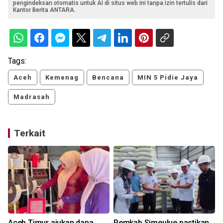
pengindeksan otomatis untuk AI di situs web ini tanpa izin tertulis dari
Kantor Berita ANTARA.
Tags:
Aceh
Kemenag
Bencana
MIN 5 Pidie Jaya
Madrasah
Terkait
Aceh Timur ajukan dana
Pemkab Simeulue pastikan