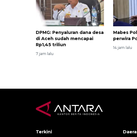
DPMG: Penyaluran dana desa
Mabes Pol
di Aceh sudah mencapai
perwira P
Rp1,45 triliun
14 jam lalu
7 jam lalu
Terkini
Daera