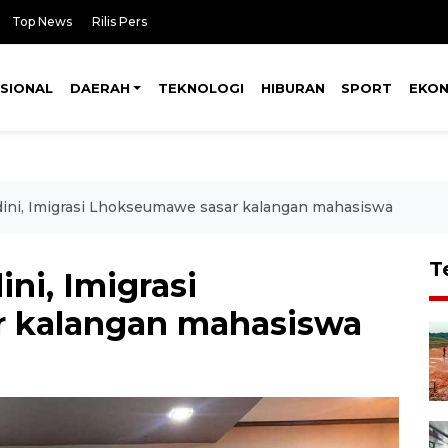
Top News
Rilis Pers
SIONAL
DAERAH
TEKNOLOGI
HIBURAN
SPORT
EKO
ini, Imigrasi Lhokseumawe sasar kalangan mahasiswa
T
ni, Imigrasi
 kalangan mahasiswa