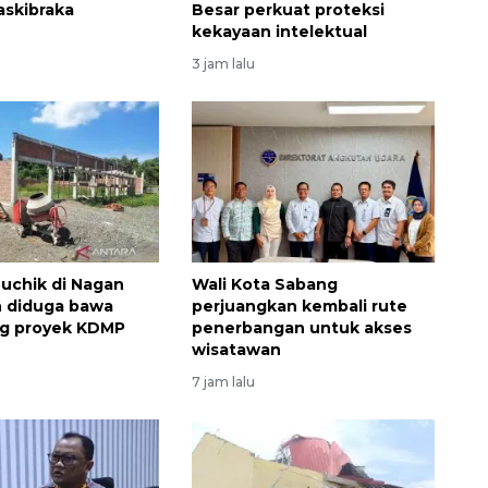
askibraka
Besar perkuat proteksi
kekayaan intelektual
3 jam lalu
Ekonomi triwulan II-2026
uchik di Nagan
Wali Kota Sabang
tumbuh 5,29 persen
h diduga bawa
perjuangkan kembali rute
ng proyek KDMP
penerbangan untuk akses
2026-08-06 18:45:00
wisatawan
7 jam lalu