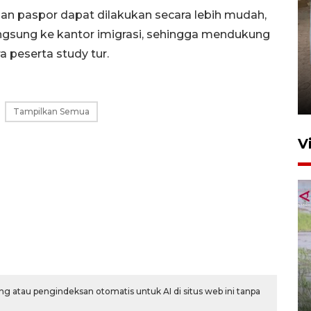
uan paspor dapat dilakukan secara lebih mudah,
angsung ke kantor imigrasi, sehingga mendukung
 peserta study tur.
FOTO - Arus libur Panjang ke
Sabang meningkat
2 Juni 2026 10:33
Tampilkan Semua
V
460 napi Lhokseumawe
dipindahkan ke gedung lapas
g atau pengindeksan otomatis untuk AI di situs web ini tanpa
baru