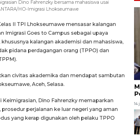
migrasian Dino Fahrenzky bersama mahasiswa usai
) ANTARA/HO-Imigrasi Lhokseumawe
 Kelas II TPI Lhokseumawe mensasar kalangan
n Imigrasi Goes to Campus sebagai upaya
khususnya kalangan akademisi dan mahasiswa,
ndak pidana perdagangan orang (TPPO) dan
(TPPM).
atkan civitas akademika dan mendapat sambutan
hokseumawe, Aceh, Selasa.
M
P
si Keimigrasian, Dino Fahrenzky memaparkan
14 
 prosedur perjalanan ke luar negeri yang aman
modus yang kerap digunakan oleh pelaku TPPO