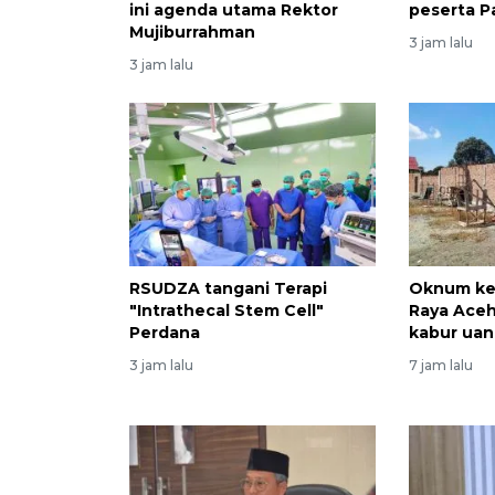
ini agenda utama Rektor
peserta P
Mujiburrahman
3 jam lalu
3 jam lalu
RSUDZA tangani Terapi
Oknum ke
"Intrathecal Stem Cell"
Raya Ace
Perdana
kabur ua
3 jam lalu
7 jam lalu