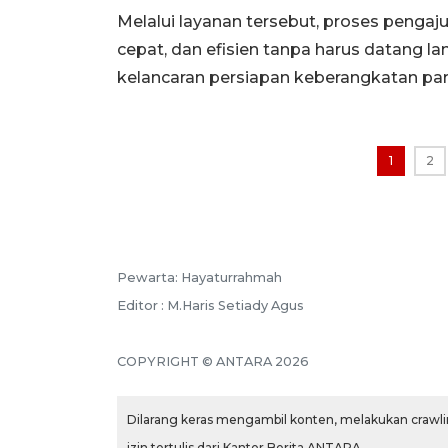
Melalui layanan tersebut, proses pengaj
cepat, dan efisien tanpa harus datang l
kelancaran persiapan keberangkatan para
1
2
Pewarta: Hayaturrahmah
Editor : M.Haris Setiady Agus
COPYRIGHT © ANTARA 2026
Dilarang keras mengambil konten, melakukan crawlin
izin tertulis dari Kantor Berita ANTARA.