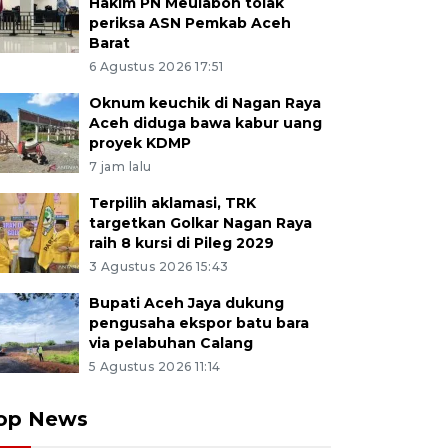
Hakim PN Meulaboh tolak
periksa ASN Pemkab Aceh
Barat
6 Agustus 2026 17:51
Oknum keuchik di Nagan Raya
Aceh diduga bawa kabur uang
proyek KDMP
7 jam lalu
Terpilih aklamasi, TRK
targetkan Golkar Nagan Raya
raih 8 kursi di Pileg 2029
3 Agustus 2026 15:43
Bupati Aceh Jaya dukung
pengusaha ekspor batu bara
via pelabuhan Calang
5 Agustus 2026 11:14
op News