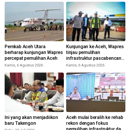
Pemkab Aceh Utara
Kunjungan ke Aceh, Wapres
berharap kunjungan Wapres
tinjau pemulihan
percepat pemulihan Aceh
infrastruktur pascabencana
di Aceh
Kamis, 6 Agustus 2026
Kamis, 6 Agustus 2026
S
Ini yang akan menjadiikon
Aceh mulai beralih ke rehab
baru Takengon
rekon dengan fokus
pemulihan infrastruktur dan