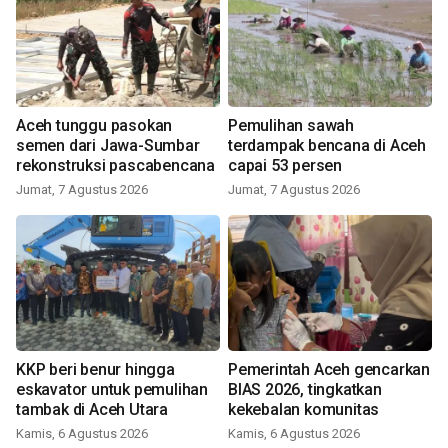
Aceh tunggu pasokan
Pemulihan sawah
semen dari Jawa-Sumbar
terdampak bencana di Aceh
rekonstruksi pascabencana
capai 53 persen
Jumat, 7 Agustus 2026
Jumat, 7 Agustus 2026
KKP beri benur hingga
Pemerintah Aceh gencarkan
eskavator untuk pemulihan
BIAS 2026, tingkatkan
tambak di Aceh Utara
kekebalan komunitas
Kamis, 6 Agustus 2026
Kamis, 6 Agustus 2026