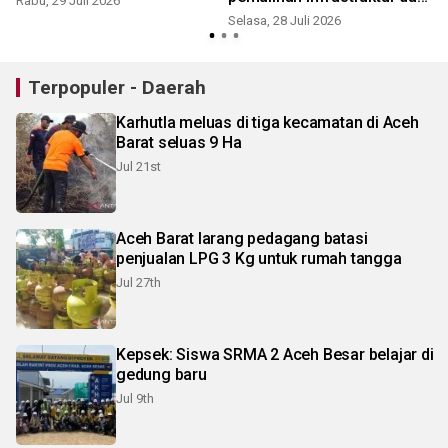
Rabu, 29 Juli 2026
huntap
Selasa, 28 Juli 2026
S
Terpopuler - Daerah
Karhutla meluas di tiga kecamatan di Aceh
Barat seluas 9 Ha
Jul 21st
Aceh Barat larang pedagang batasi
penjualan LPG 3 Kg untuk rumah tangga
Jul 27th
Kepsek: Siswa SRMA 2 Aceh Besar belajar di
gedung baru
Jul 9th