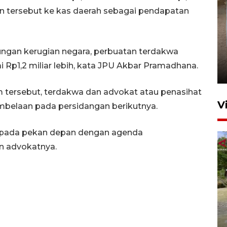
 tersebut ke kas daerah sebagai pendapatan
FOTO - Arus libur Panjang ke
tungan kerugian negara, perbuatan terdakwa
Sabang meningkat
p1,2 miliar lebih, kata JPU Akbar Pramadhana.
2 Juni 2026 10:33
 tersebut, terdakwa dan advokat atau penasihat
V
elaan pada persidangan berikutnya.
n pada pekan depan dengan agenda
 advokatnya.
Dinkes Lhokseumawe uji
kualitas air cegah pencemaran
E. coli