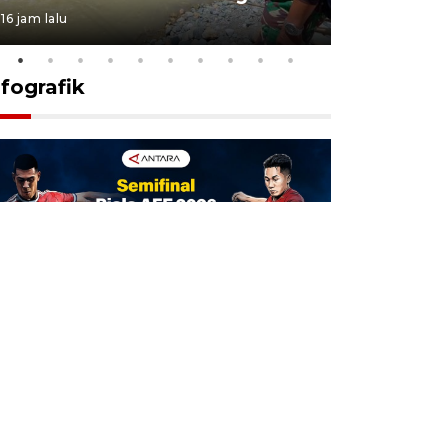
16 jam lalu
17 jam lalu
nfografik