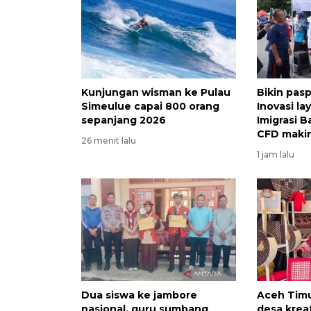
Kunjungan wisman ke Pulau
Bikin pasp
Simeulue capai 800 orang
Inovasi la
sepanjang 2026
Imigrasi 
CFD makin
26 menit lalu
1 jam lalu
Dua siswa ke jambore
Aceh Timu
nasional, guru sumbang
desa krea