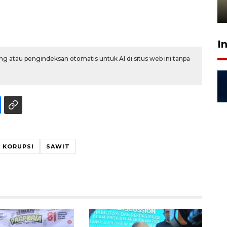
4 Agustus 2026 21:34
I
g atau pengindeksan otomatis untuk AI di situs web ini tanpa
 KORUPSI
SAWIT