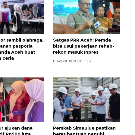
or sambil olahraga,
Satgas PRR Aceh: Pemda
yanan pasporia
bisa usul pekerjaan rehab-
Banda Aceh buat
rekon masuk Inpres
 ceria
8 Agustus 2026 11:53
Layanan haji Indonesia
semakin memuaskan
2026-08-08 15:00:00
r ajukan dana
Pemkab Simeulue pastikan
tif Rp500 juta
beras bantuan penuhi