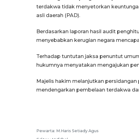
terdakwa tidak menyetorkan keuntungan
asli daerah (PAD).
Berdasarkan laporan hasil audit penghi
menyebabkan kerugian negara mencapai R
Terhadap tuntutan jaksa penuntut umum
hukumnya menyatakan mengajukan pemb
Majelis hakim melanjutkan persidanga
mendengarkan pembelaan terdakwa dan
Pewarta: M.Haris Setiady Agus