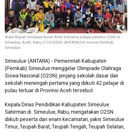
Wakil Bupati Simeulue Nusar Amin bersama pelajar peserta O2SN di
Simeulue, Aceh, Rabu (17/6/2026). ANTARA/HO-Humas Pemkab
Simeulue
Simeulue (ANTARA) - Pemerintah Kabupaten
(Pemkab) Simeulue menggelar Olimpiade Olahraga
Siswa Nasional (O2SN) jenjang sekolah dasar dan
sekolah menengah pertama yang diikuti 42 pelajar di
pulau terluar di Provinsi Aceh tersebut.
Kepala Dinas Pendidikan Kabupaten Simeulue
Sahirman di Simeulue, Rabu, mengatakan O2SN
diikuti peserta dari enam kecamatan, yakni Simeulue
Timur, Teupah Barat, Teupah Tengah, Teupah Selatan,