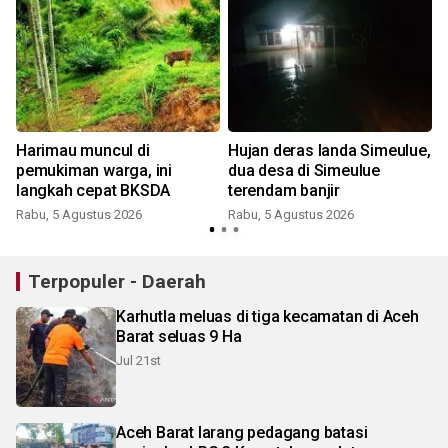
Harimau muncul di
Hujan deras landa Simeulue,
pemukiman warga, ini
dua desa di Simeulue
langkah cepat BKSDA
terendam banjir
Rabu, 5 Agustus 2026
Rabu, 5 Agustus 2026
Terpopuler - Daerah
Karhutla meluas di tiga kecamatan di Aceh
Barat seluas 9 Ha
Jul 21st
Aceh Barat larang pedagang batasi