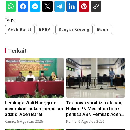
Tags:
Aceh Barat
BPBA
Sungai Krueng
Banir
Terkait
Lembaga Wali Nanggroe
Tak bawa surat izin atasan,
m
identifikasi hukum peradilan
Hakim PN Meulaboh tolak
adat di Aceh Barat
periksa ASN Pemkab Aceh
Barat
Kamis, 6 Agustus 2026
Kamis, 6 Agustus 2026