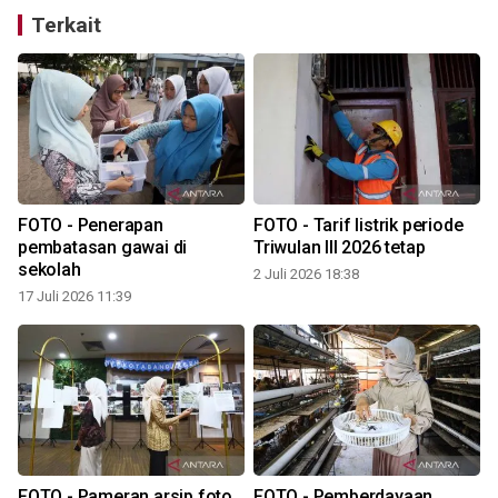
Terkait
FOTO - Penerapan
FOTO - Tarif listrik periode
h
pembatasan gawai di
Triwulan III 2026 tetap
sekolah
2 Juli 2026 18:38
2
17 Juli 2026 11:39
FOTO - Pameran arsip foto
FOTO - Pemberdayaan