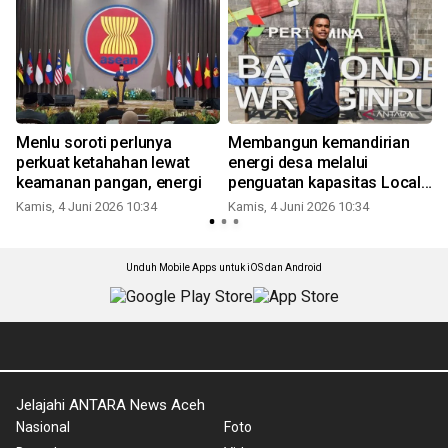
Menlu soroti perlunya
Membangun kemandirian
perkuat ketahahan lewat
energi desa melalui
keamanan pangan, energi
penguatan kapasitas Local
Hero
Kamis, 4 Juni 2026 10:34
Kamis, 4 Juni 2026 10:34
K
Unduh Mobile Apps untuk iOS dan Android
Jelajahi ANTARA News Aceh
Nasional
Foto