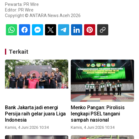
Pewarta: PR Wire
Editor: PR Wire
Copyright © ANTARA News Aceh 2026
Terkait
Bank Jakarta jadi energi
Menko Pangan: Pirolisis
Persija raih gelar juara Liga
lengkapi PSEL tangani
Indonesia
sampah nasional
Kamis, 4 Juni 2026 10:34
Kamis, 4 Juni 2026 10:34
K