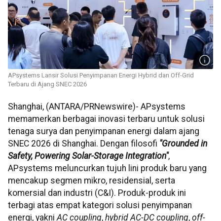
APsystems Lansir Solusi Penyimpanan Energi Hybrid dan Off-Grid
Terbaru di Ajang SNEC 2026
Shanghai, (ANTARA/PRNewswire)- APsystems
memamerkan berbagai inovasi terbaru untuk solusi
tenaga surya dan penyimpanan energi dalam ajang
SNEC 2026 di Shanghai. Dengan filosofi
"Grounded in
Safety, Powering Solar-Storage Integration"
,
APsystems meluncurkan tujuh lini produk baru yang
mencakup segmen mikro, residensial, serta
komersial dan industri (C&I). Produk-produk ini
terbagi atas empat kategori solusi penyimpanan
energi, yakni
AC coupling
,
hybrid AC-DC coupling
,
off-