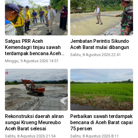
Satgas PRR Aceh
Jembatan Perintis Sikundo
Kemendagri tinjau sawah
Aceh Barat mulai dibangun
terdampak bencana Aceh
Sabtu, 8 Agustus 2026 22:41
Barat
Minggu, 9 Agustus 2026 14:51
n
Rekonstruksi daerah aliran
Perbaikan sawah terdampak
sungai Krueng Meureubo
bencana di Aceh Barat capai
Aceh Barat selesai
75 persen
Sabtu, 8 Agustus 2026 21:54
Sabtu, 8 Agustus 2026 8:11