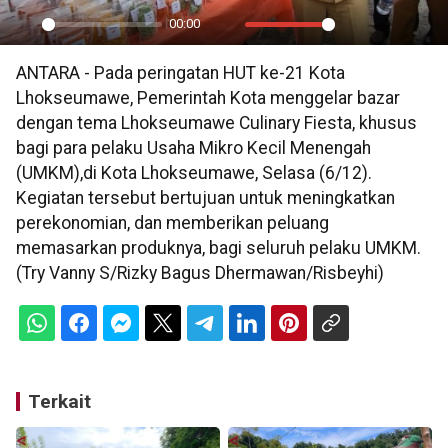
00:00
Play
Mute
Settings
PIP
En
ANTARA - Pada peringatan HUT ke-21 Kota
ful
Lhokseumawe, Pemerintah Kota menggelar bazar
dengan tema Lhokseumawe Culinary Fiesta, khusus
bagi para pelaku Usaha Mikro Kecil Menengah
(UMKM),di Kota Lhokseumawe, Selasa (6/12).
Kegiatan tersebut bertujuan untuk meningkatkan
perekonomian, dan memberikan peluang
memasarkan produknya, bagi seluruh pelaku UMKM.
(Try Vanny S/Rizky Bagus Dhermawan/Risbeyhi)
Terkait