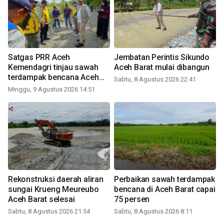
Satgas PRR Aceh
Jembatan Perintis Sikundo
Kemendagri tinjau sawah
Aceh Barat mulai dibangun
terdampak bencana Aceh
Sabtu, 8 Agustus 2026 22:41
Barat
Minggu, 9 Agustus 2026 14:51
Rekonstruksi daerah aliran
Perbaikan sawah terdampak
sungai Krueng Meureubo
bencana di Aceh Barat capai
Aceh Barat selesai
75 persen
Sabtu, 8 Agustus 2026 21:54
Sabtu, 8 Agustus 2026 8:11