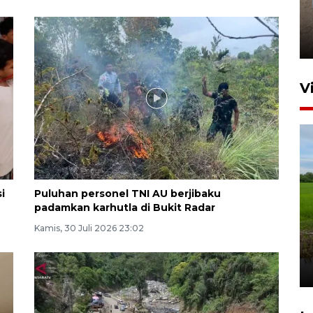
FOTO - Arus libur Panjang ke
Sabang meningkat
2 Juni 2026 10:33
V
i
Puluhan personel TNI AU berjibaku
padamkan karhutla di Bukit Radar
Program Taruna Bakti
Kamis, 30 Juli 2026 23:02
Kepolisian latih siswa Sekolah
Rakyat Lhokseumawe
3 Agustus 2026 19:15