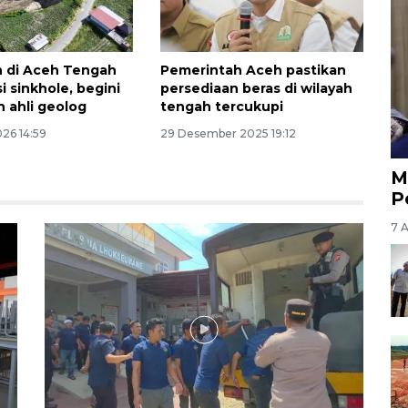
 di Aceh Tengah
Pemerintah Aceh pastikan
i sinkhole, begini
persediaan beras di wilayah
 ahli geolog
tengah tercukupi
026 14:59
29 Desember 2025 19:12
M
P
7 