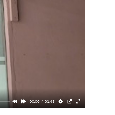
00:00
01:45
Rewind
Forward
Settings
PIP
Enter
10s
10s
fullscreen