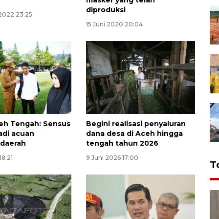
masker yang telah
diproduksi
2022 23:25
15 Juni 2020 20:04
eh Tengah: Sensus
Begini realisasi penyaluran
adi acuan
dana desa di Aceh hingga
 daerah
tengah tahun 2026
18:21
9 Juni 2026 17:00
T