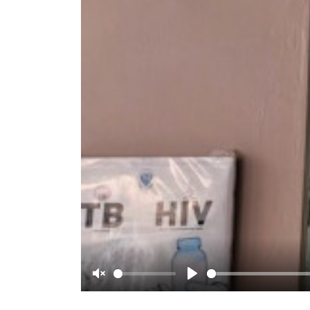
Unmute
Play