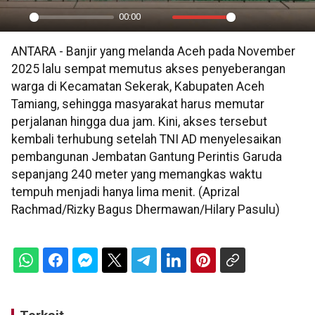
00:00
Play
Mute
Settings
PIP
En
ANTARA - Banjir yang melanda Aceh pada November
ful
2025 lalu sempat memutus akses penyeberangan
warga di Kecamatan Sekerak, Kabupaten Aceh
Tamiang, sehingga masyarakat harus memutar
perjalanan hingga dua jam. Kini, akses tersebut
kembali terhubung setelah TNI AD menyelesaikan
pembangunan Jembatan Gantung Perintis Garuda
sepanjang 240 meter yang memangkas waktu
tempuh menjadi hanya lima menit. (Aprizal
Rachmad/Rizky Bagus Dhermawan/Hilary Pasulu)