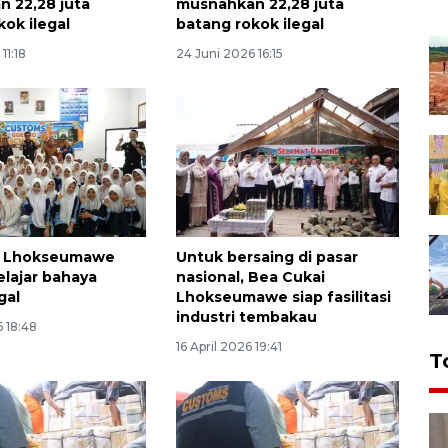
 22,28 juta
musnahkan 22,28 juta
kok ilegal
batang rokok ilegal
11:18
24 Juni 2026 16:15
i Lhokseumawe
Untuk bersaing di pasar
elajar bahaya
nasional, Bea Cukai
gal
Lhokseumawe siap fasilitasi
industri tembakau
6 18:48
16 April 2026 19:41
T