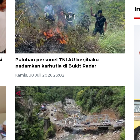
I
i
Puluhan personel TNI AU berjibaku
padamkan karhutla di Bukit Radar
Kamis, 30 Juli 2026 23:02