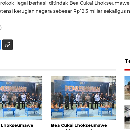
okok ilegal berhasil ditindak Bea Cukai Lhokseumawe 
ensi kerugian negara sebesar Rp12,3 miliar sekaligu
)
T
i Lhokseumawe
Bea Cukai Lhokseumawe