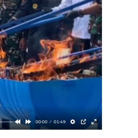
00:00
01:49
Rewind
Forward
Settings
PIP
Enter
10s
10s
fullscreen