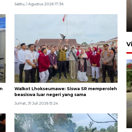
Sabtu, 1 Agustus 2026 17:36
FOTO - Arus libur Panjang ke
Sabang meningkat
2 Juni 2026 10:33
V
an
Walkot Lhokseumawe: Siswa SR memperoleh
beasiswa luar negeri yang sama
Dinkes Lhokseumawe uji
Jumat, 31 Juli 2026 15:24
kualitas air cegah pencemaran
E. coli
4 Agustus 2026 21:34