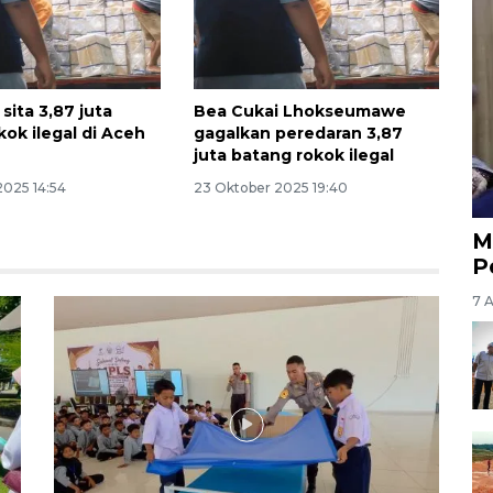
sita 3,87 juta
Bea Cukai Lhokseumawe
kok ilegal di Aceh
gagalkan peredaran 3,87
juta batang rokok ilegal
2025 14:54
23 Oktober 2025 19:40
M
P
7 