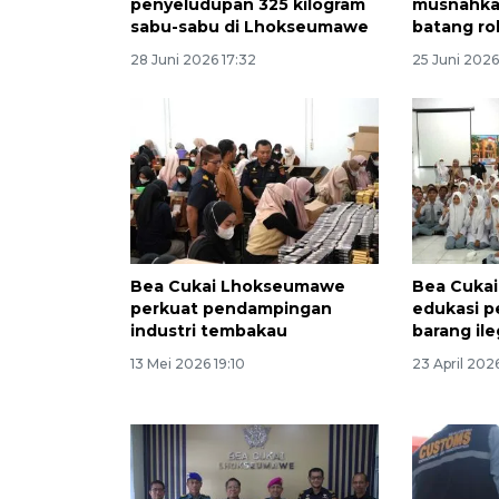
penyeludupan 325 kilogram
musnahkan
sabu-sabu di Lhokseumawe
batang ro
28 Juni 2026 17:32
25 Juni 2026 
Bea Cukai Lhokseumawe
Bea Cuka
perkuat pendampingan
edukasi p
industri tembakau
barang ile
13 Mei 2026 19:10
23 April 202