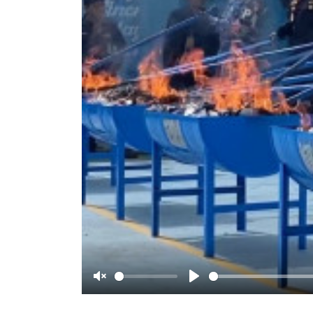
Unmute
Play