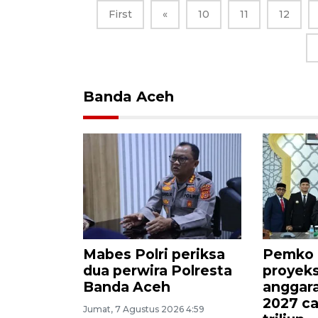
First
«
10
11
12
Banda Aceh
Mabes Polri periksa
Pemko 
dua perwira Polresta
proyek
Banda Aceh
anggara
2027 ca
Jumat, 7 Agustus 2026 4:59