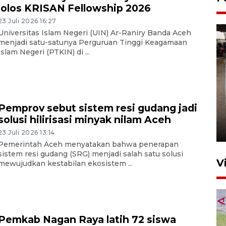
lolos KRISAN Fellowship 2026
23 Juli 2026 16:27
Universitas Islam Negeri (UIN) Ar-Raniry Banda Aceh
menjadi satu-satunya Perguruan Tinggi Keagamaan
Islam Negeri (PTKIN) di ...
FOTO - Arus libur Panjang ke
Pemprov sebut sistem resi gudang jadi
Sabang meningkat
solusi hilirisasi minyak nilam Aceh
2 Juni 2026 10:33
23 Juli 2026 13:14
Pemerintah Aceh menyatakan bahwa penerapan
sistem resi gudang (SRG) menjadi salah satu solusi
V
mewujudkan kestabilan ekosistem ...
Pemkab Nagan Raya latih 72 siswa