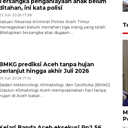
Tersangka penganiayaan anak belum
ditahan, ini kata polisi
23 Juli 2026 17:58
Satuan Reserse Kriminal Polres Aceh Timur
T
menegaskan belum menahan tiga orang yang telah
ditetapkan tersangka atas dugaan ...
BMKG prediksi Aceh tanpa hujan
berlanjut hingga akhir Juli 2026
23 Juli 2026 17:14
Badan Meteorologi, Klimatologi, dan Geofisika (BMKG)
Stasiun Klimatologi Aceh memprakirakan hari tanpa
hujan di Aceh bakal ...
M
P
Kejari Banda Aceh eksekusi Rp2,56
16 