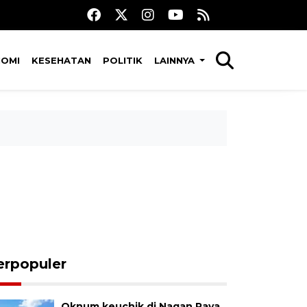
NOMI
KESEHATAN
POLITIK
LAINNYA
erpopuler
Oknum keuchik di Nagan Raya