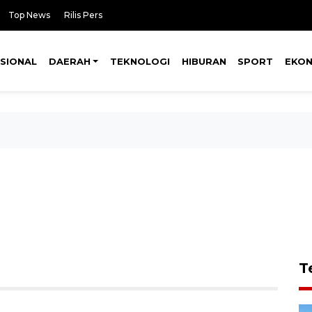
Top News
Rilis Pers
SIONAL
DAERAH
TEKNOLOGI
HIBURAN
SPORT
EKO
T