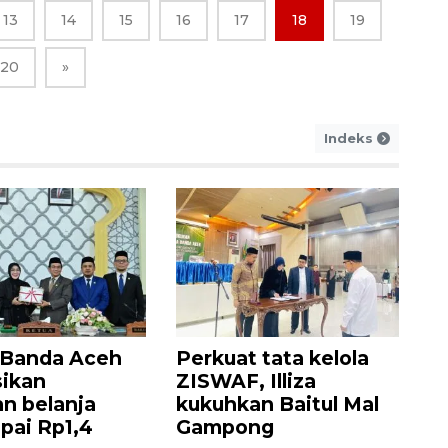
13
14
15
16
17
18
19
20
»
Indeks
Banda Aceh
Perkuat tata kelola
sikan
ZISWAF, Illiza
n belanja
kukuhkan Baitul Mal
pai Rp1,4
Gampong