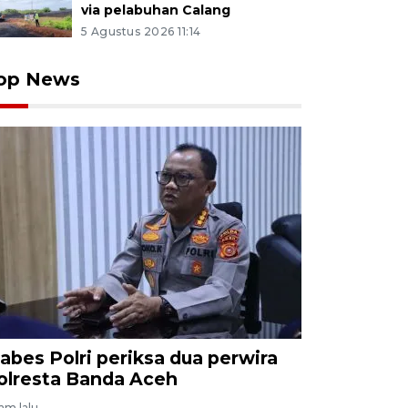
via pelabuhan Calang
5 Agustus 2026 11:14
op News
abes Polri periksa dua perwira
olresta Banda Aceh
jam lalu