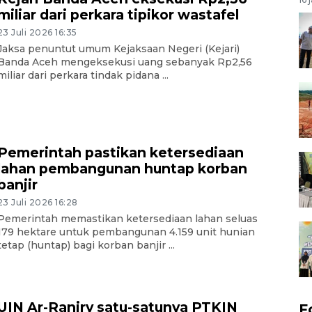
miliar dari perkara tipikor wastafel
23 Juli 2026 16:35
Jaksa penuntut umum Kejaksaan Negeri (Kejari)
Banda Aceh mengeksekusi uang sebanyak Rp2,56
miliar dari perkara tindak pidana ...
Pemerintah pastikan ketersediaan
lahan pembangunan huntap korban
banjir
23 Juli 2026 16:28
Pemerintah memastikan ketersediaan lahan seluas
179 hektare untuk pembangunan 4.159 unit hunian
tetap (huntap) bagi korban banjir ...
UIN Ar-Raniry satu-satunya PTKIN
F