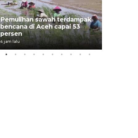
Pemulihan sawah terdampak
KKP beri
bencana di Aceh capai 53
eskavato
persen
tambak d
4 jam lalu
6 Agustus 202