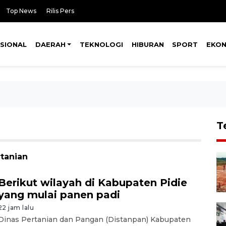
Top News
Rilis Pers
SIONAL
DAERAH
TEKNOLOGI
HIBURAN
SPORT
EKO
T
rtanian
Berikut wilayah di Kabupaten Pidie
yang mulai panen padi
22 jam lalu
Dinas Pertanian dan Pangan (Distanpan) Kabupaten