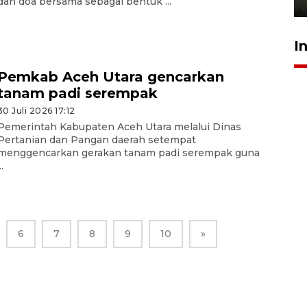
dan doa bersama sebagai bentuk ...
I
Pemkab Aceh Utara gencarkan
tanam padi serempak
30 Juli 2026 17:12
Pemerintah Kabupaten Aceh Utara melalui Dinas
Pertanian dan Pangan daerah setempat
menggencarkan gerakan tanam padi serempak guna
..
6
7
8
9
10
»