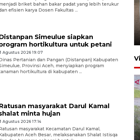
menjadi briket bahan bakar padat yang lebih terukur
dan efisien karya Dosen Fakultas ...
FOTO - Arus libur Panjang ke
Sabang meningkat
Distanpan Simeulue siapkan
2 Juni 2026 10:33
program hortikultura untuk petani
3 Agustus 2026 19:07
V
Dinas Pertanian dan Pangan (Distanpan) Kabupaten
Simeulue, Provinsi Aceh, menyiapkan program
tanaman hortikultura di kabupaten ...
Ratusan masyarakat Darul Kamal
shalat minta hujan
460 napi Lhokseumawe
3 Agustus 2026 17:14
dipindahkan ke gedung lapas
Ratusan masyarakat Kecamatan Darul Kamal,
baru
Kabupaten Aceh Besar, melaksanakan Shalat Istisqa
1 Agustus 2026 17:36