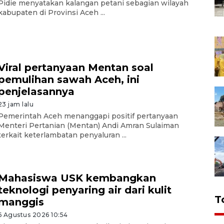
Pidie menyatakan kalangan petani sebagian wilayah
kabupaten di Provinsi Aceh ...
Viral pertanyaan Mentan soal
pemulihan sawah Aceh, ini
penjelasannya
23 jam lalu
Pemerintah Aceh menanggapi positif pertanyaan
Menteri Pertanian (Mentan) Andi Amran Sulaiman
terkait keterlambatan penyaluran ...
Mahasiswa USK kembangkan
teknologi penyaring air dari kulit
T
manggis
6 Agustus 2026 10:54