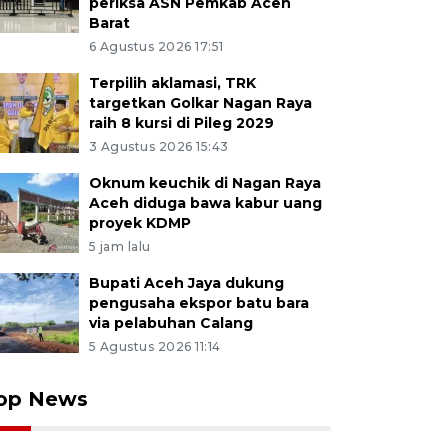
periksa ASN Pemkab Aceh
Barat
6 Agustus 2026 17:51
Terpilih aklamasi, TRK
targetkan Golkar Nagan Raya
raih 8 kursi di Pileg 2029
3 Agustus 2026 15:43
Oknum keuchik di Nagan Raya
Aceh diduga bawa kabur uang
proyek KDMP
5 jam lalu
Bupati Aceh Jaya dukung
pengusaha ekspor batu bara
via pelabuhan Calang
5 Agustus 2026 11:14
op News