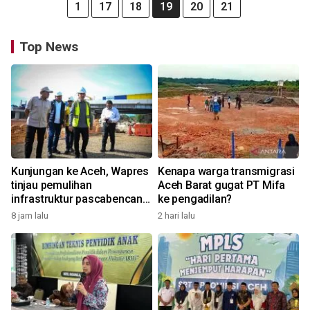
1
17
18
19
20
21
Top News
Kunjungan ke Aceh, Wapres
Kenapa warga transmigrasi
tinjau pemulihan
Aceh Barat gugat PT Mifa
infrastruktur pascabencana
ke pengadilan?
di Aceh
8 jam lalu
2 hari lalu