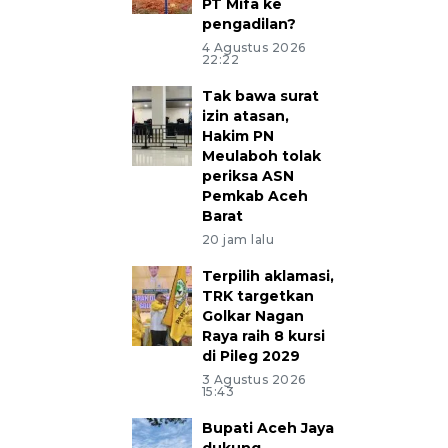
PT Mifa ke
pengadilan?
4 Agustus 2026
22:22
Tak bawa surat
izin atasan,
Hakim PN
Meulaboh tolak
periksa ASN
Pemkab Aceh
Barat
20 jam lalu
Terpilih aklamasi,
TRK targetkan
Golkar Nagan
Raya raih 8 kursi
di Pileg 2029
3 Agustus 2026
15:43
Bupati Aceh Jaya