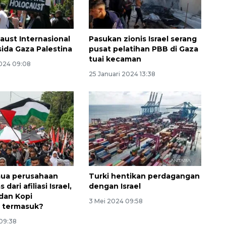
aust Internasional
Pasukan zionis Israel serang
ida Gaza Palestina
pusat pelatihan PBB di Gaza
tuai kecaman
2024 09:08
25 Januari 2024 13:38
mua perusahaan
Turki hentikan perdagangan
 dari afiliasi Israel,
dengan Israel
dan Kopi
3 Mei 2024 09:58
 termasuk?
 09:38