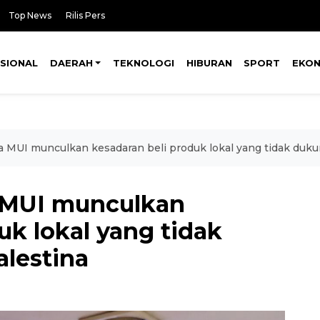
Top News
Rilis Pers
SIONAL
DAERAH
TEKNOLOGI
HIBURAN
SPORT
EKO
a MUI munculkan kesadaran beli produk lokal yang tidak duk
a MUI munculkan
uk lokal yang tidak
lestina