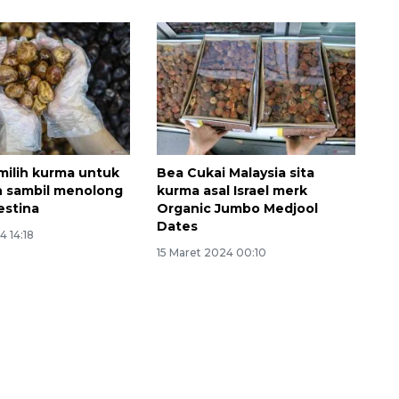
milih kurma untuk
Bea Cukai Malaysia sita
 sambil menolong
kurma asal Israel merk
estina
Organic Jumbo Medjool
Dates
4 14:18
15 Maret 2024 00:10